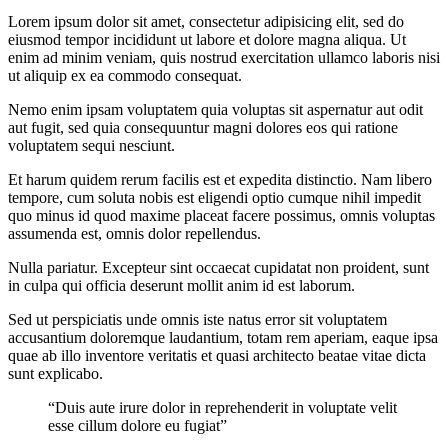
Lorem ipsum dolor sit amet, consectetur adipisicing elit, sed do
eiusmod tempor incididunt ut labore et dolore magna aliqua. Ut
enim ad minim veniam, quis nostrud exercitation ullamco laboris nisi
ut aliquip ex ea commodo consequat.
Nemo enim ipsam voluptatem quia voluptas sit aspernatur aut odit
aut fugit, sed quia consequuntur magni dolores eos qui ratione
voluptatem sequi nesciunt.
Et harum quidem rerum facilis est et expedita distinctio. Nam libero
tempore, cum soluta nobis est eligendi optio cumque nihil impedit
quo minus id quod maxime placeat facere possimus, omnis voluptas
assumenda est, omnis dolor repellendus.
Nulla pariatur. Excepteur sint occaecat cupidatat non proident, sunt
in culpa qui officia deserunt mollit anim id est laborum.
Sed ut perspiciatis unde omnis iste natus error sit voluptatem
accusantium doloremque laudantium, totam rem aperiam, eaque ipsa
quae ab illo inventore veritatis et quasi architecto beatae vitae dicta
sunt explicabo.
“Duis aute irure dolor in reprehenderit in voluptate velit
esse cillum dolore eu fugiat”