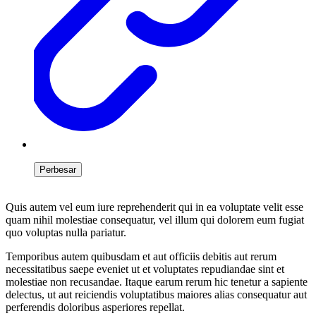
Perbesar
Quis autem vel eum iure reprehenderit qui in ea voluptate velit esse
quam nihil molestiae consequatur, vel illum qui dolorem eum fugiat
quo voluptas nulla pariatur.
Temporibus autem quibusdam et aut officiis debitis aut rerum
necessitatibus saepe eveniet ut et voluptates repudiandae sint et
molestiae non recusandae. Itaque earum rerum hic tenetur a sapiente
delectus, ut aut reiciendis voluptatibus maiores alias consequatur aut
perferendis doloribus asperiores repellat.