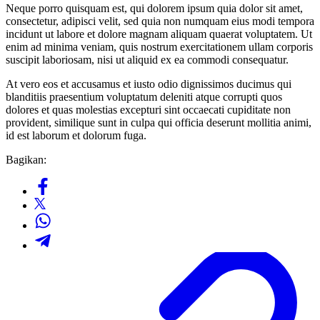
Neque porro quisquam est, qui dolorem ipsum quia dolor sit amet,
consectetur, adipisci velit, sed quia non numquam eius modi tempora
incidunt ut labore et dolore magnam aliquam quaerat voluptatem. Ut
enim ad minima veniam, quis nostrum exercitationem ullam corporis
suscipit laboriosam, nisi ut aliquid ex ea commodi consequatur.
At vero eos et accusamus et iusto odio dignissimos ducimus qui
blanditiis praesentium voluptatum deleniti atque corrupti quos
dolores et quas molestias excepturi sint occaecati cupiditate non
provident, similique sunt in culpa qui officia deserunt mollitia animi,
id est laborum et dolorum fuga.
Bagikan: