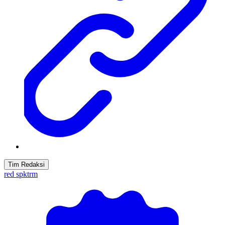
Tim Redaksi
red spktrm