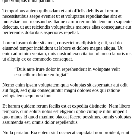
quo voluptas nulla pariatur.
Temporibus autem quibusdam et aut officiis debitis aut rerum
necessitatibus saepe eveniet ut et voluptates repudiandae sint et
molestiae non recusandae. Itaque earum rerum hic tenetur a sapiente
delectus, ut aut reiciendis voluptatibus maiores alias consequatur aut
perferendis doloribus asperiores repellat.
Lorem ipsum dolor sit amet, consectetur adipisicing elit, sed do
eiusmod tempor incididunt ut labore et dolore magna aliqua. Ut
enim ad minim veniam, quis nostrud exercitation ullamco laboris nisi
ut aliquip ex ea commodo consequat.
“Duis aute irure dolor in reprehenderit in voluptate velit
esse cillum dolore eu fugiat”
Nemo enim ipsam voluptatem quia voluptas sit aspernatur aut odit
aut fugit, sed quia consequuntur magni dolores eos qui ratione
voluptatem sequi nesciunt.
Et harum quidem rerum facilis est et expedita distinctio. Nam libero
tempore, cum soluta nobis est eligendi optio cumque nihil impedit
quo minus id quod maxime placeat facere possimus, omnis voluptas
assumenda est, omnis dolor repellendus.
Nulla pariatur. Excepteur sint occaecat cupidatat non proident, sunt