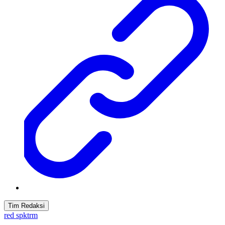
Tim Redaksi
red spktrm