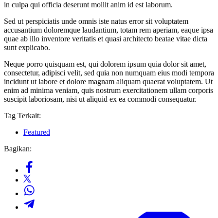
in culpa qui officia deserunt mollit anim id est laborum.
Sed ut perspiciatis unde omnis iste natus error sit voluptatem
accusantium doloremque laudantium, totam rem aperiam, eaque ipsa
quae ab illo inventore veritatis et quasi architecto beatae vitae dicta
sunt explicabo.
Neque porro quisquam est, qui dolorem ipsum quia dolor sit amet,
consectetur, adipisci velit, sed quia non numquam eius modi tempora
incidunt ut labore et dolore magnam aliquam quaerat voluptatem. Ut
enim ad minima veniam, quis nostrum exercitationem ullam corporis
suscipit laboriosam, nisi ut aliquid ex ea commodi consequatur.
Tag Terkait:
Featured
Bagikan: