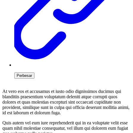
Perbesar
At vero eos et accusamus et iusto odio dignissimos ducimus qui
blanditiis praesentium voluptatum deleniti atque corrupti quos
dolores et quas molestias excepturi sint occaecati cupiditate non
provident, similique sunt in culpa qui officia deserunt mollitia animi,
id est laborum et dolorum fuga.
Quis autem vel eum iure reprehenderit qui in ea voluptate velit esse
quam nihil molestiae consequatur, vel illum qui dolorem eum fugiat