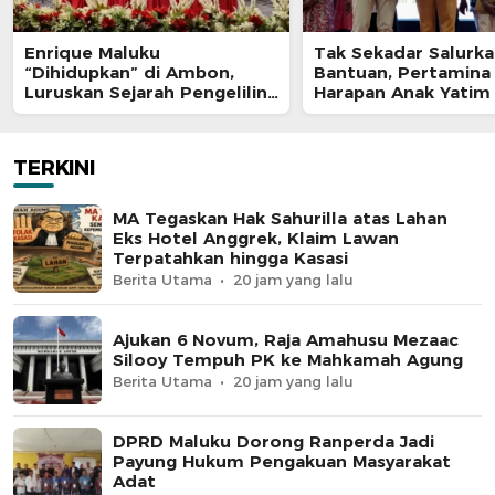
Enrique Maluku
Tak Sekadar Salurk
“Dihidupkan” di Ambon,
Bantuan, Pertamina
Luruskan Sejarah Pengeliling
Harapan Anak Yatim
Bumi Pertama Adalah Putra
Program Pertamina
Nusantara
TERKINI
MA Tegaskan Hak Sahurilla atas Lahan
Eks Hotel Anggrek, Klaim Lawan
Terpatahkan hingga Kasasi
Berita Utama
20 jam yang lalu
Ajukan 6 Novum, Raja Amahusu Mezaac
Silooy Tempuh PK ke Mahkamah Agung
Berita Utama
20 jam yang lalu
DPRD Maluku Dorong Ranperda Jadi
Payung Hukum Pengakuan Masyarakat
Adat