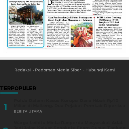
Redaksi
Pedoman Media Siber
Hubungi Kami
TERPOPULER
Polda Dalami Kasus Korupsi Dana Hibah Rp12
1
Miliar di Malteng, Dua Pejabat Pemkab Diperiksa
BERITA UTAMA
Warga Leihitu Minta Ranperda Masyarakat Adat
Jadi Jalan Keluar Sengketa Enam Dusun Tanjung