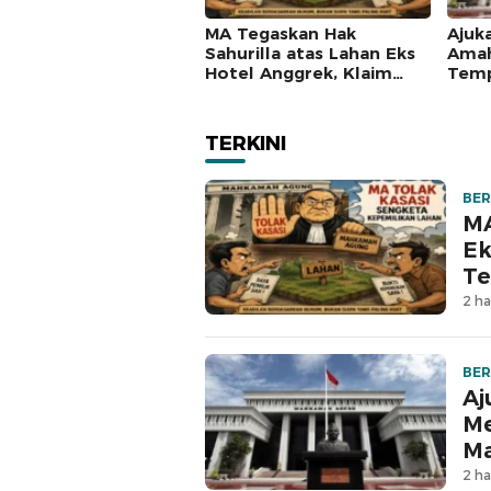
MA Tegaskan Hak
Ajuk
Sahurilla atas Lahan Eks
Amah
Hotel Anggrek, Klaim
Temp
Lawan Terpatahkan
Mah
hingga Kasasi
TERKINI
BER
MA
Ek
Te
2 ha
BER
Aj
Me
M
2 ha