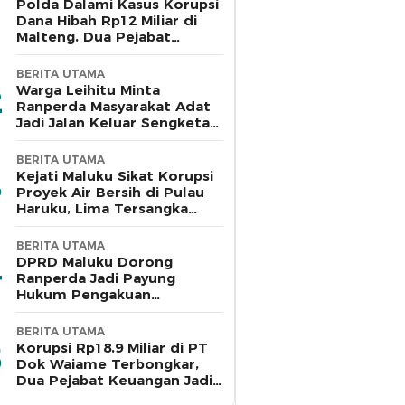
Polda Dalami Kasus Korupsi
Dana Hibah Rp12 Miliar di
Malteng, Dua Pejabat
Pemkab Diperiksa
BERITA UTAMA
Warga Leihitu Minta
Ranperda Masyarakat Adat
Jadi Jalan Keluar Sengketa
Enam Dusun Tanjung Sial
BERITA UTAMA
Kejati Maluku Sikat Korupsi
Proyek Air Bersih di Pulau
Haruku, Lima Tersangka
Ditahan
BERITA UTAMA
DPRD Maluku Dorong
Ranperda Jadi Payung
Hukum Pengakuan
Masyarakat Adat
BERITA UTAMA
Korupsi Rp18,9 Miliar di PT
Dok Waiame Terbongkar,
Dua Pejabat Keuangan Jadi
Tersangka