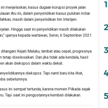
1
 ini menjelaskan, kasus dugaan korupsi proyek jalan
auan Aru ini, dalam penyelidikan kasus puluhan miliar
Bahkan, masih dalam penyelidikan tim Intelijen.
2
jalan. Hingga saat ini penyelidikan masih dilakukan
kan,” ujarnya kepada wartawan, Senin, 6 September 2021
3
itangani Kejati Maluku, lambat atau cepat, progresnya
 tetap diselesaikan. Dan jika tidak ada kendala, hasil
ijen akan diekspos dalam waktu dekat.
4
enyelidikannya diekspos. Tapi nanti baru kita lihat,
reba sebelumnya.
sus ini sempat tertunda, karena momen Pilkada sejak
5
u. Tapi saat ini pengustannya kembali dilakukan.