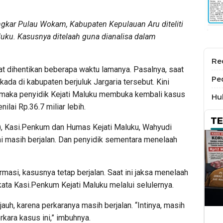
ngkar Pulau Wokam, Kabupaten Kepulauan Aru diteliti
aluku. Kasusnya ditelaah guna dianalisa dalam
Re
 dihentikan beberapa waktu lamanya. Pasalnya, saat
Pe
kada di kabupaten berjuluk Jargaria tersebut. Kini
, maka penyidik Kejati Maluku membuka kembali kasus
Hu
lai Rp.36.7 miliar lebih.
T
), Kasi.Penkum dan Humas Kejati Maluku, Wahyudi
ni masih berjalan. Dan penyidik sementara menelaah
masi, kasusnya tetap berjalan. Saat ini jaksa menelaah
kata Kasi.Penkum Kejati Maluku melalui selulernya.
auh, karena perkaranya masih berjalan. “Intinya, masih
rkara kasus ini,” imbuhnya.