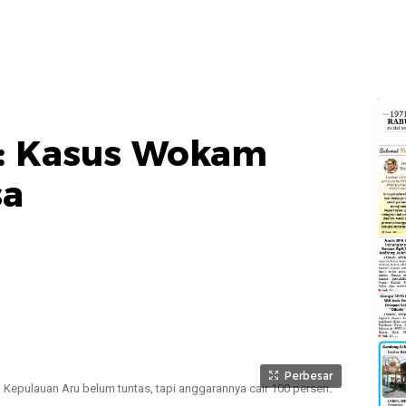
: Kasus Wokam
sa
Perbesar
 Kepulauan Aru belum tuntas, tapi anggarannya cair 100 persen.