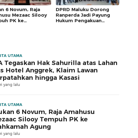
an 6 Novum, Raja
DPRD Maluku Dorong
usu Mezaac Silooy
Ranperda Jadi Payung
uh PK ke
Hukum Pengakuan
kamah Agung
Masyarakat Adat
ITA UTAMA
 Tegaskan Hak Sahurilla atas Lahan
s Hotel Anggrek, Klaim Lawan
rpatahkan hingga Kasasi
ri yang lalu
ITA UTAMA
ukan 6 Novum, Raja Amahusu
zaac Silooy Tempuh PK ke
ahkamah Agung
ri yang lalu