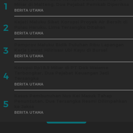
1
Miliar di Malteng, Dua Pejabat Pemkab Diperiksa
BERITA UTAMA
Kejati Maluku Sikat Korupsi Proyek Air Bersih di
2
Pulau Haruku, Lima Tersangka Ditahan
BERITA UTAMA
Pemprov Maluku Bidik Puluhan Ribu Lapangan
3
Kerja Lewat Hilirisasi Ubi Kayu di Bursel
BERITA UTAMA
Korupsi Rp18,9 Miliar di PT Dok Waiame
Terbongkar, Dua Pejabat Keuangan Jadi
4
Tersangka
BERITA UTAMA
Kasus Pembunuhan Nus Kei Masuk Tahap
Penuntutan, Dua Tersangka Resmi Dilimpahkan
5
ke Jaksa
BERITA UTAMA