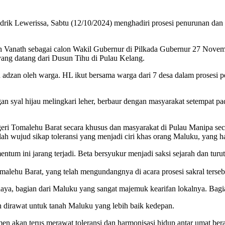
rik Lewerissa, Sabtu (12/10/2024) menghadiri prosesi penurunan dan
Vanath sebagai calon Wakil Gubernur di Pilkada Gubernur 27 Novembe
ang datang dari Dusun Tihu di Pulau Kelang.
 adzan oleh warga. HL ikut bersama warga dari 7 desa dalam prosesi pe
 syal hijau melingkari leher, berbaur dengan masyarakat setempat pad
i Tomalehu Barat secara khusus dan masyarakat di Pulau Manipa seca
 wujud sikap toleransi yang menjadi ciri khas orang Maluku, yang har
tum ini jarang terjadi. Beta bersyukur menjadi saksi sejarah dan tur
alehu Barat, yang telah mengundangnya di acara prosesi sakral terseb
budaya, bagian dari Maluku yang sangat majemuk kearifan lokalnya. Bagi
an dirawat untuk tanah Maluku yang lebih baik kedepan.
en akan terus merawat toleransi dan harmonisasi hidup antar umat b