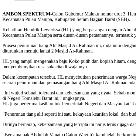
AMBON,SPEKTRUM
-Calon Gubernur Maluku nomor urut 3, Hend
Kecamatan Pulau Manipa, Kabupaten Seram Bagian Barat (SBB).
Kehadiran Hendrik Lewerissa (HL) yang berpasangan dengan Abulah 
Kecamatan Pulau Manipa serta dusun-dusun petuanannya, termasuk y
Prosesi penurunan tiang Alif Masjid Ar-Rahman ini, didahului dengan
diturunkan menuju lantai 2 Masjid Ar-Rahman.
HL yang tampil mengenakan baju Koko putih dan kopiah hitam, dengan
menyembunyikan rasa sukacita di wajahnya.
Dalam kesempatan tersebut, HL menyebutkan penerimaan warga Neger
sejarah penurunan dan pemasangan tiang Alif Masjid Ar-Rahman adalah
“Ini wujud sebuah toleransi dan kebersamaan yang nyata. Sebab momen
di Negeri Tomalehu Barat ini,” ungkapnya.
HL juga berterima kasih untuk Pemerintah Negeri dan Masyarakat Tom
“Penurunan tiang alif seperti ini satu kekayaan kearifan lokal, dan 
Dirinya berharap, kebersamaan yang tercipta ini harus terus dijaga d
“Bersama pak Abdullah Vanath (Calon Wagub), kami telah berkomitm