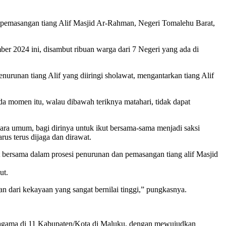
 pemasangan tiang Alif Masjid Ar-Rahman, Negeri Tomalehu Barat,
r 2024 ini, disambut ribuan warga dari 7 Negeri yang ada di
nurunan tiang Alif yang diiringi sholawat, mengantarkan tiang Alif
a momen itu, walau dibawah teriknya matahari, tidak dapat
ra umum, bagi dirinya untuk ikut bersama-sama menjadi saksi
us terus dijaga dan dirawat.
ut bersama dalam prosesi penurunan dan pemasangan tiang alif Masjid
ut.
an dari kekayaan yang sangat bernilai tinggi,” pungkasnya.
eragama di 11 Kabupaten/Kota di Maluku, dengan mewujudkan