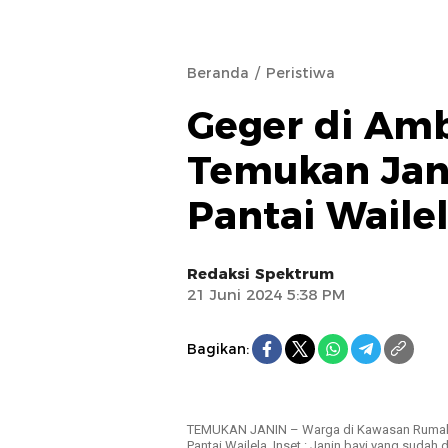
Beranda
Peristiwa
Geger di Am
Temukan Jani
Pantai Waile
Redaksi Spektrum
21 Juni 2024 5:38 PM
Bagikan:
TEMUKAN JANIN – Warga di Kawasan Rumah 
Pantai Wailela. Inset : Janin bayi yang sudah