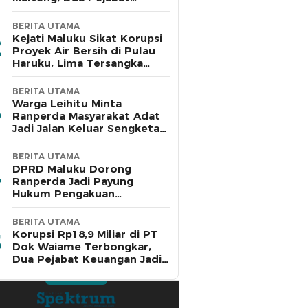
Pemkab Diperiksa
BERITA UTAMA
Kejati Maluku Sikat Korupsi
Proyek Air Bersih di Pulau
Haruku, Lima Tersangka
Ditahan
BERITA UTAMA
Warga Leihitu Minta
Ranperda Masyarakat Adat
Jadi Jalan Keluar Sengketa
Enam Dusun Tanjung Sial
BERITA UTAMA
DPRD Maluku Dorong
Ranperda Jadi Payung
Hukum Pengakuan
Masyarakat Adat
BERITA UTAMA
Korupsi Rp18,9 Miliar di PT
Dok Waiame Terbongkar,
Dua Pejabat Keuangan Jadi
Tersangka