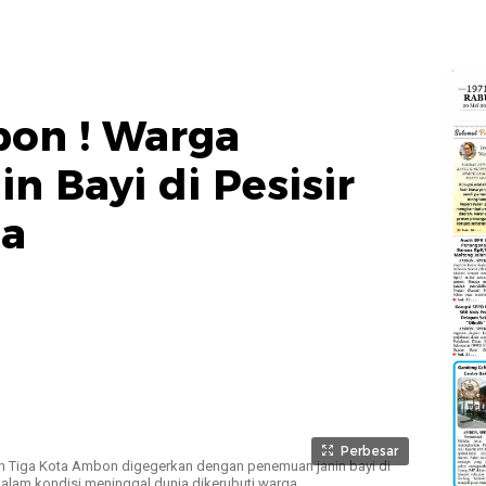
bon ! Warga
n Bayi di Pesisir
la
Perbesar
Tiga Kota Ambon digegerkan dengan penemuan janin bayi di
 dalam kondisi meninggal dunia dikerubuti warga.