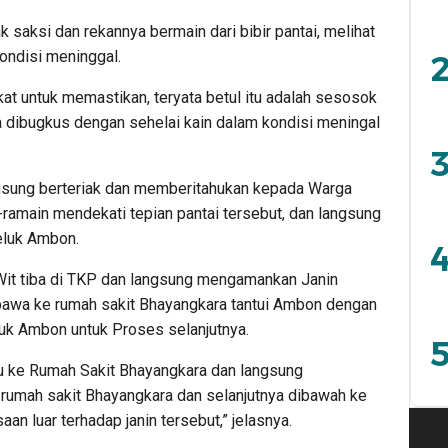
ak saksi dan rekannya bermain dari bibir pantai, melihat
kondisi meninggal.
2
t untuk memastikan, teryata betul itu adalah sesosok
a dibugkus dengan sehelai kain dalam kondisi meningal
3
angsung berteriak dan memberitahukan kepada Warga
i-ramain mendekati tepian pantai tersebut, dan langsung
eluk Ambon.
4
Wit tiba di TKP dan langsung mengamankan Janin
ibawa ke rumah sakit Bhayangkara tantui Ambon dengan
uk Ambon untuk Proses selanjutnya.
5
u ke Rumah Sakit Bhayangkara dan langsung
 rumah sakit Bhayangkara dan selanjutnya dibawah ke
n luar terhadap janin tersebut,” jelasnya.