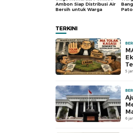
Ambon Siap Distribusi Air
Bang
Bersih untuk Warga
Pato
Nasi
Anca
TERKINI
BER
MA
Ek
Te
5 ja
BER
Aj
Me
M
6 ja