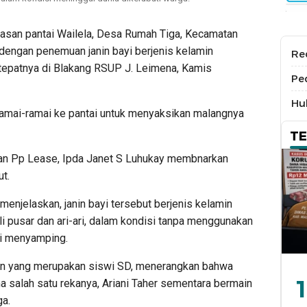
asan pantai Wailela, Desa Rumah Tiga, Kecamatan
engan penemuan janin bayi berjenis kelamin
Re
 tepatnya di Blakang RSUP J. Leimena, Kamis
Pe
Hu
ramai-ramai ke pantai untuk menyaksikan malangnya
T
an Pp Lease, Ipda Janet S Luhukay membnarkan
t.
menjelaskan, janin bayi tersebut berjenis kelamin
 pusar dan ari-ari, dalam kondisi tanpa menggunakan
isi menyamping.
hun yang merupakan siswi SD, menerangkan bahwa
1
ma salah satu rekanya, Ariani Taher sementara bermain
ga.