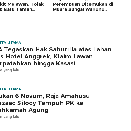
kit Melawan, Tolak
Perempuan Ditemukan di
k Baru Taman
Muara Sungai Wairuhu
onal Manusela yang
Ambon
m Ruang Hidup
ITA UTAMA
 Tegaskan Hak Sahurilla atas Lahan
s Hotel Anggrek, Klaim Lawan
rpatahkan hingga Kasasi
m yang lalu
ITA UTAMA
ukan 6 Novum, Raja Amahusu
zaac Silooy Tempuh PK ke
ahkamah Agung
m yang lalu