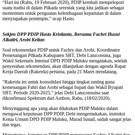
“Hari ini (Rabu, 19 Februari 2020), PDIP kembali mempelopori
suatu tradisi di dalam Pilkada serentak yang kita jadikan sebagai
momentum untuk penguatan kelembagaan kepartaian di dalam
menyiapakan pemimpin,” ucap Hasto.
Sekjen DPP PDIP Hasto Kristianto, Bersama Fachri Husni
Alkatiri, Arobi Kelian
Soal rekomendasi PDIP untuk Fachry dan Arobi, Koordinator
Pemenangan Pilkada Kabupaten SBT, Debi Latuconsina, juga
Wakil Sekretaris Internal DPD PDIP Maluku mengatakan, setelah
penyerahan rekomendasi, akan dilanjutkan dengan agenda Rapat
Kerja Daerah (Rakerda) pertama, pada 21 Maret mendatang.
“Rakerda ini untuk konsolidasi hingga tingkat ranting guna
kemenangan Fahri dan Arobi sebagai bupati dan Wakil Byupati
SBT, Periode 2020-2025,” jelas Debi Latuconsuina saat
dikonfirmasi Spektrum dari Ambon, Rabu, (18/02/2020).
Menyinggung apa yang akan dilakukan PDIP Maluku dalam
mengawal keputusan DPP PDIP, Debi mengemukakan, instruksi
Ketua Umum DPD PDIP Maluku, Murad Ismail, sudah sangat jelas
dan tegas.
Menurtunya, keputusan DPP PDIP mengusung Fachry Alkatiri dan