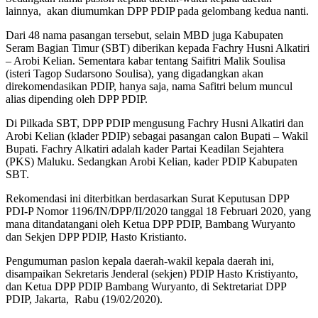
lainnya, akan diumumkan DPP PDIP pada gelombang kedua nanti.
Dari 48 nama pasangan tersebut, selain MBD juga Kabupaten
Seram Bagian Timur (SBT) diberikan kepada Fachry Husni Alkatiri
– Arobi Kelian. Sementara kabar tentang Saifitri Malik Soulisa
(isteri Tagop Sudarsono Soulisa), yang digadangkan akan
direkomendasikan PDIP, hanya saja, nama Safitri belum muncul
alias dipending oleh DPP PDIP.
Di Pilkada SBT, DPP PDIP mengusung Fachry Husni Alkatiri dan
Arobi Kelian (klader PDIP) sebagai pasangan calon Bupati – Wakil
Bupati. Fachry Alkatiri adalah kader Partai Keadilan Sejahtera
(PKS) Maluku. Sedangkan Arobi Kelian, kader PDIP Kabupaten
SBT.
Rekomendasi ini diterbitkan berdasarkan Surat Keputusan DPP
PDI-P Nomor 1196/IN/DPP/II/2020 tanggal 18 Februari 2020, yang
mana ditandatangani oleh Ketua DPP PDIP, Bambang Wuryanto
dan Sekjen DPP PDIP, Hasto Kristianto.
Pengumuman paslon kepala daerah-wakil kepala daerah ini,
disampaikan Sekretaris Jenderal (sekjen) PDIP Hasto Kristiyanto,
dan Ketua DPP PDIP Bambang Wuryanto, di Sektretariat DPP
PDIP, Jakarta, Rabu (19/02/2020).