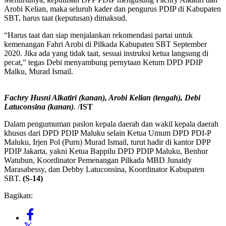
Arobi Kelian, maka seluruh kader dan pengurus PDIP di Kabupaten
SBT, harus taat (keputusan) dimaksud.
“Harus taat dan siap menjalankan rekomendasi partai untuk
kemenangan Fahri Arobi di Pilkada Kabupaten SBT September
2020. Jika ada yang tidak taat, sesuai instruksi ketua langsung di
pecat,” tegas Debi menyambung pernytaan Ketum DPD PDIP
Malku, Murad Ismail.
Fachry Husni Alkatiri (kanan), Arobi Kelian (tengah), Debi
Latuconsina (kanan)
. /
IST
Dalam pengumuman paslon kepala daerah dan wakil kepala daerah
khusus dari DPD PDIP Maluku selain Ketua Umum DPD PDI-P
Maluku, Irjen Pol (Purn) Murad Ismail, turut hadir di kantor DPP
PDIP Jakarta, yakni Ketua Bappilu DPD PDIP Maluku, Benhur
Watubun, Koordinator Pemenangan Pilkada MBD Junaidy
Marasabessy, dan Debby Latuconsina, Koordinator Kabupaten
SBT.
(S-14)
Bagikan: