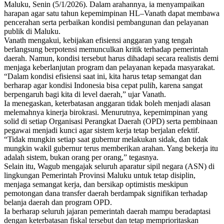
Maluku, Senin (5/1/2026). Dalam arahannya, ia menyampaikan
harapan agar satu tahun kepemimpinan HL–Vanath dapat membawa
pencerahan serta perbaikan kondisi pembangunan dan pelayanan
publik di Maluku.
Vanath mengakui, kebijakan efisiensi anggaran yang tengah
berlangsung berpotensi memunculkan kritik terhadap pemerintah
daerah. Namun, kondisi tersebut harus dihadapi secara realistis demi
menjaga keberlanjutan program dan pelayanan kepada masyarakat.
“Dalam kondisi efisiensi saat ini, kita harus tetap semangat dan
berharap agar kondisi Indonesia bisa cepat pulih, karena sangat
berpengaruh bagi kita di level daerah,” ujar Vanath.
Ia menegaskan, keterbatasan anggaran tidak boleh menjadi alasan
melemahnya kinerja birokrasi. Menurutnya, kepemimpinan yang
solid di setiap Organisasi Perangkat Daerah (OPD) serta pembinaan
pegawai menjadi kunci agar sistem kerja tetap berjalan efektif.
“Tidak mungkin setiap saat gubernur melakukan sidak, dan tidak
mungkin wakil gubernur terus memberikan arahan. Yang bekerja itu
adalah sistem, bukan orang per orang,” tegasnya.
Selain itu, Wagub mengajak seluruh aparatur sipil negara (ASN) di
lingkungan Pemerintah Provinsi Maluku untuk tetap disiplin,
menjaga semangat kerja, dan bersikap optimistis meskipun
pemotongan dana transfer daerah berdampak signifikan terhadap
belanja daerah dan program OPD.
Ia berharap seluruh jajaran pemerintah daerah mampu beradaptasi
dengan keterbatasan fiskal tersebut dan tetap memprioritaskan