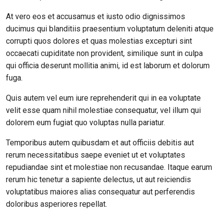
At vero eos et accusamus et iusto odio dignissimos
ducimus qui blanditiis praesentium voluptatum deleniti atque
corrupti quos dolores et quas molestias excepturi sint
occaecati cupiditate non provident, similique sunt in culpa
qui officia deserunt mollitia animi, id est laborum et dolorum
fuga.
Quis autem vel eum iure reprehenderit qui in ea voluptate
velit esse quam nihil molestiae consequatur, vel illum qui
dolorem eum fugiat quo voluptas nulla pariatur.
Temporibus autem quibusdam et aut officiis debitis aut
rerum necessitatibus saepe eveniet ut et voluptates
repudiandae sint et molestiae non recusandae. Itaque earum
rerum hic tenetur a sapiente delectus, ut aut reiciendis
voluptatibus maiores alias consequatur aut perferendis
doloribus asperiores repellat.