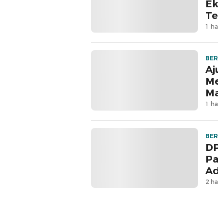
Ek
Te
1 ha
BER
Aj
Me
M
1 ha
BER
DP
Pa
Ad
2 ha