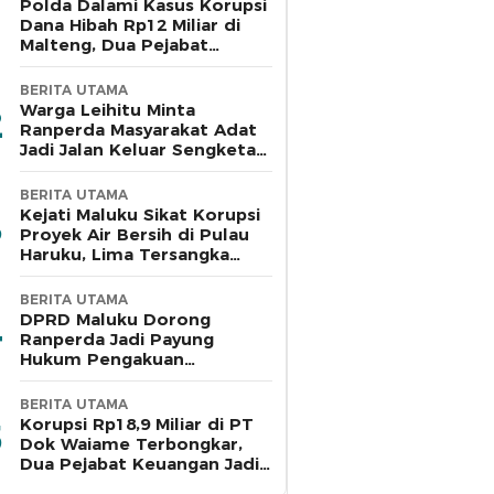
Polda Dalami Kasus Korupsi
Dana Hibah Rp12 Miliar di
Malteng, Dua Pejabat
Pemkab Diperiksa
BERITA UTAMA
Warga Leihitu Minta
Ranperda Masyarakat Adat
Jadi Jalan Keluar Sengketa
Enam Dusun Tanjung Sial
BERITA UTAMA
Kejati Maluku Sikat Korupsi
Proyek Air Bersih di Pulau
Haruku, Lima Tersangka
Ditahan
BERITA UTAMA
DPRD Maluku Dorong
Ranperda Jadi Payung
Hukum Pengakuan
Masyarakat Adat
BERITA UTAMA
Korupsi Rp18,9 Miliar di PT
Dok Waiame Terbongkar,
Dua Pejabat Keuangan Jadi
Tersangka