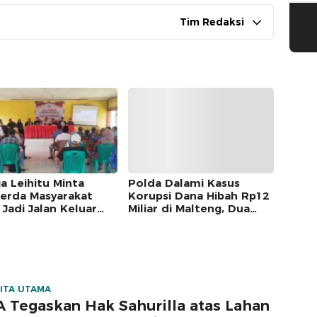
Tim Redaksi
a Leihitu Minta
Polda Dalami Kasus
erda Masyarakat
Korupsi Dana Hibah Rp12
 Jadi Jalan Keluar
Miliar di Malteng, Dua
keta Enam Dusun
Pejabat Pemkab
ung Sial
Diperiksa
ITA UTAMA
 Tegaskan Hak Sahurilla atas Lahan