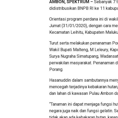
AMBON, SPEKTRUM –
Sebanyak 7 to
didistribusikan BNPB RI ke 11 kabupa
Orientasi program perdana ini di waki
Jumat (31/01/2020), dengan cara me
Kecamatan Leihitu, Kabupaten Maluku
Turut serta melakukan penanaman Po
Wakil Bupati Malteng, M Leleury, Ka
Surya Nugraha Simatupang, Wadansat
perwakilan masyarakat. Penanaman di
Porang.
Hasanuddin dalam sambutannya menya
mencegah terjadinya kebakaran hutan,
dan lahan di kawasan Pulau Ambon da
“Tanaman ini dapat menjaga fungsi h
negara juga naik dan fungsi gelatin. 
tidak akan ada kebakaran hutan, karena