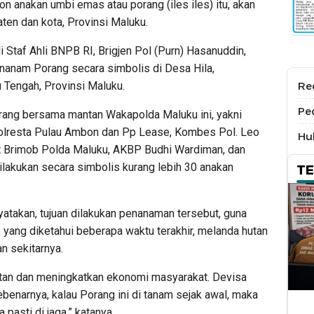
n anakan umbi emas atau porang (iles iles) itu, akan
ten dan kota, Provinsi Maluku.
li Staf Ahli BNPB RI, Brigjen Pol (Purn) Hasanuddin,
nanam Porang secara simbolis di Desa Hila,
 Tengah, Provinsi Maluku.
Re
Pe
rang bersama mantan Wakapolda Maluku ini, yakni
polresta Pulau Ambon dan Pp Lease, Kombes Pol. Leo
Hu
 Brimob Polda Maluku, AKBP Budhi Wardiman, dan
lakukan secara simbolis kurang lebih 30 anakan
T
takan, tujuan dilakukan penanaman tersebut, guna
 yang diketahui beberapa waktu terakhir, melanda hutan
n sekitarnya.
utan dan meningkatkan ekonomi masyarakat. Devisa
Sebenarnya, kalau Porang ini di tanam sejak awal, maka
 pasti di jaga,” katanya.