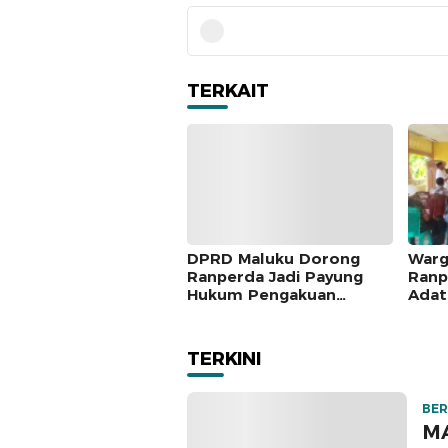
TERKAIT
DPRD Maluku Dorong
Warg
Ranperda Jadi Payung
Ranp
Hukum Pengakuan
Adat
Masyarakat Adat
Seng
Tanj
TERKINI
BER
MA