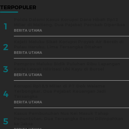
TERPOPULER
Polda Dalami Kasus Korupsi Dana Hibah Rp12
1
Miliar di Malteng, Dua Pejabat Pemkab Diperiksa
BERITA UTAMA
Kejati Maluku Sikat Korupsi Proyek Air Bersih di
2
Pulau Haruku, Lima Tersangka Ditahan
BERITA UTAMA
Pemprov Maluku Bidik Puluhan Ribu Lapangan
3
Kerja Lewat Hilirisasi Ubi Kayu di Bursel
BERITA UTAMA
Korupsi Rp18,9 Miliar di PT Dok Waiame
Terbongkar, Dua Pejabat Keuangan Jadi
4
Tersangka
BERITA UTAMA
Kasus Pembunuhan Nus Kei Masuk Tahap
Penuntutan, Dua Tersangka Resmi Dilimpahkan
5
ke Jaksa