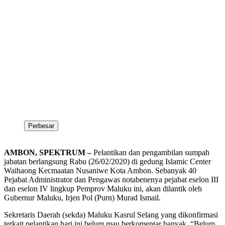
Perbesar
AMBON, SPEKTRUM –
Pelantikan dan pengambilan sumpah
jabatan berlangsung Rabu (26/02/2020) di gedung Islamic Center
Waihaong Kecmaatan Nusaniwe Kota Ambon. Sebanyak 40
Pejabat Administrator dan Pengawas notabenenya pejabat eselon III
dan eselon IV lingkup Pemprov Maluku ini, akan dilantik oleh
Gubernur Maluku, Irjen Pol (Purn) Murad Ismail.
Sekretaris Daerah (sekda) Maluku Kasrul Selang yang dikonfirmasi
terkait pelantikan hari ini belum mau berkomentar banyak. “Belum