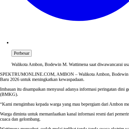
Perbesar
Walikota Ambon, Bodewin M. Wattimena saat diwawancarai usai a
SPEKTRUMONLINE.COM, AMBON – Walikota Ambon, Bodewin M. Watt
Baru 2026 untuk meningkatkan kewaspadaan.
Imbauan itu disampaikan menyusul adanya informasi peringatan dini g
(BMKG).
“Kami mengimbau kepada warga yang mau bepergiam dari Ambon menuj
Warga diminta untuk memanfaatkan kanal informasi resmi dari pemerin
cuaca dan gelombang.
Wattimena menyebut, sudah mulai terlihat tanda-tanda cuaca ekstrim y