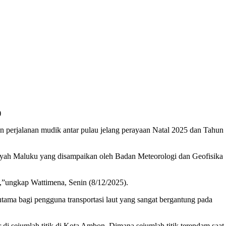
)
lanan mudik antar pulau jelang perayaan Natal 2025 dan Tahun
ilayah Maluku yang disampaikan oleh Badan Meteorologi dan Geofisika
”ungkap Wattimena, Senin (8/12/2025).
tama bagi pengguna transportasi laut yang sangat bergantung pada
di sejumlah titik di Kota Ambon. Dimana sejumlah titik terendam saat