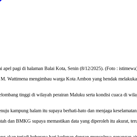
pel pagi di halaman Balai Kota, Senin (8/12/2025). (Foto : istimewa
imena mengimbau warga Kota Ambon yang hendak melakukan perja
elombang tinggi di wilayah perairan Maluku serta kondisi cuaca di w
u kampung halam itu supaya berhati-hato dan menjaga keselamatan,
tah dan BMKG supaya memastikan data yang diperoleh itu akurat, teru
ang akan terjadi beberapa hari kedepan dengan munculnya genangan air 