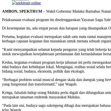
AMBON, SPEKTRUM
– Wakil Gubernur Maluku Barnabas Natanhie
Pelaksanaan evaluasi program itu diselenggarakan Yayasan Sagu Sa
Di kesempatan itu, ada empat pesan dan harapan yang disampaikan O
Pertama, kegiatan evaluasi merupakan salah satu mata rantai manaje
berbagai capaian kegiatan dan masukkan untuk menata sebuah organisas
“Kami menyampaikan selamat kepada pengurus yang telah bekerja ker
untuk mewujudkan kesejahteraan perdamaian dan kemaslahatan bers
Kedua, kegiatan evaluasi program kerja tahunan ini perlu menegaskan 
nilai budaya dan kehidupan lokal. Mengingat, realitas sosial selalu b
bidang sosial, budaya, ekonomi, politik dan ekologis.
“Berbagai problem sosial muncul dengan skala dan dampak yang bervar
yang fungsional dan transformatif,” ujar Wagub.
Ketiga, falsafah hidup orang Maluku perlu digali dan difungsikan un
merupakan tanaman endemik masyarakat Maluku.
“Pada lain sisi, budaya sagu salempeng dibagi dua merupakan bahasa
jelas Wagub.