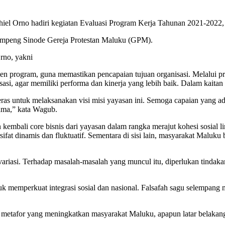
l Orno hadiri kegiatan Evaluasi Program Kerja Tahunan 2021-2022, d
lempeng Sinode Gereja Protestan Maluku (GPM).
rno, yakni
men program, guna memastikan pencapaian tujuan organisasi. Melalui p
i, agar memiliki performa dan kinerja yang lebih baik. Dalam kaitan it
as untuk melaksanakan visi misi yayasan ini. Semoga capaian yang ada
ama,” kata Wagub.
kembali core bisnis dari yayasan dalam rangka merajut kohesi sosial l
ersifat dinamis dan fluktuatif. Sementara di sisi lain, masyarakat Malu
iasi. Terhadap masalah-masalah yang muncul itu, diperlukan tindakan 
tuk memperkuat integrasi sosial dan nasional. Falsafah sagu selempan
 metafor yang meningkatkan masyarakat Maluku, apapun latar belakang 