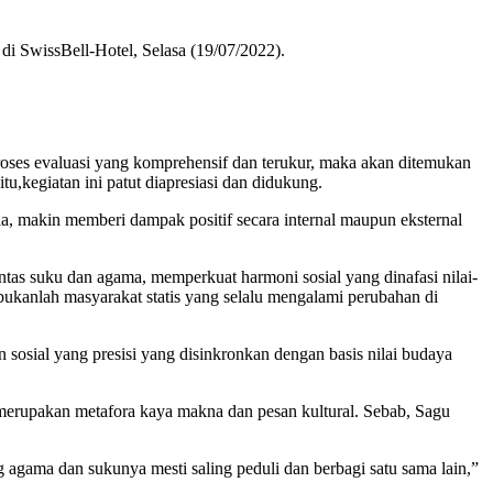
i SwissBell-Hotel, Selasa (19/07/2022).
roses evaluasi yang komprehensif dan terukur, maka akan ditemukan
u,kegiatan ini patut diapresiasi dan didukung.
, makin memberi dampak positif secara internal maupun eksternal
intas suku dan agama, memperkuat harmoni sosial yang dinafasi nilai-
ku bukanlah masyarakat statis yang selalu mengalami perubahan di
sosial yang presisi yang disinkronkan dengan basis nilai budaya
g merupakan metafora kaya makna dan pesan kultural. Sebab, Sagu
agama dan sukunya mesti saling peduli dan berbagi satu sama lain,”