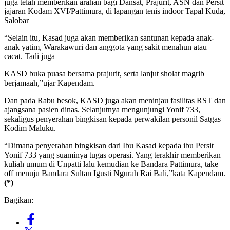
juga telah memberikan arahan bagi Dansat, Prajurit, ASN dan Persit
jajaran Kodam XVI/Pattimura, di lapangan tenis indoor Tapal Kuda,
Salobar
“Selain itu, Kasad juga akan memberikan santunan kepada anak-
anak yatim, Warakawuri dan anggota yang sakit menahun atau
cacat. Tadi juga
KASD buka puasa bersama prajurit, serta lanjut sholat magrib
berjamaah,”ujar Kapendam.
Dan pada Rabu besok, KASD juga akan meninjau fasilitas RST dan
ajangsana pasien dinas. Selanjutnya mengunjungi Yonif 733,
sekaligus penyerahan bingkisan kepada perwakilan personil Satgas
Kodim Maluku.
“Dimana penyerahan bingkisan dari Ibu Kasad kepada ibu Persit
Yonif 733 yang suaminya tugas operasi. Yang terakhir memberikan
kuliah umum di Unpatti lalu kemudian ke Bandara Pattimura, take
off menuju Bandara Sultan Igusti Ngurah Rai Bali,”kata Kapendam.
(*)
Bagikan: