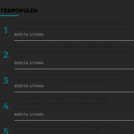
TERPOPULER
Polda Dalami Kasus Korupsi Dana Hibah Rp12
1
Miliar di Malteng, Dua Pejabat Pemkab Diperiksa
BERITA UTAMA
Warga Leihitu Minta Ranperda Masyarakat Adat
Jadi Jalan Keluar Sengketa Enam Dusun Tanjung
2
Sial
BERITA UTAMA
Kejati Maluku Sikat Korupsi Proyek Air Bersih di
3
Pulau Haruku, Lima Tersangka Ditahan
BERITA UTAMA
Korupsi Rp18,9 Miliar di PT Dok Waiame
Terbongkar, Dua Pejabat Keuangan Jadi
4
Tersangka
BERITA UTAMA
DPRD Maluku Dorong Ranperda Jadi Payung
5
Hukum Pengakuan Masyarakat Adat