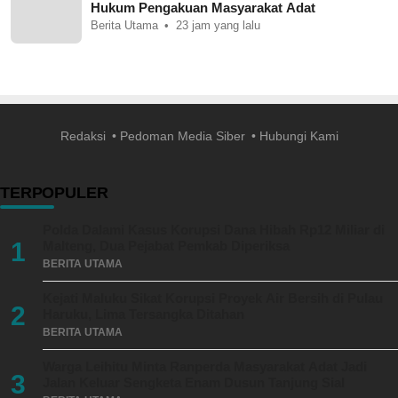
Hukum Pengakuan Masyarakat Adat
Berita Utama
23 jam yang lalu
Redaksi
Pedoman Media Siber
Hubungi Kami
TERPOPULER
Polda Dalami Kasus Korupsi Dana Hibah Rp12 Miliar di
1
Malteng, Dua Pejabat Pemkab Diperiksa
BERITA UTAMA
Kejati Maluku Sikat Korupsi Proyek Air Bersih di Pulau
2
Haruku, Lima Tersangka Ditahan
BERITA UTAMA
Warga Leihitu Minta Ranperda Masyarakat Adat Jadi
3
Jalan Keluar Sengketa Enam Dusun Tanjung Sial