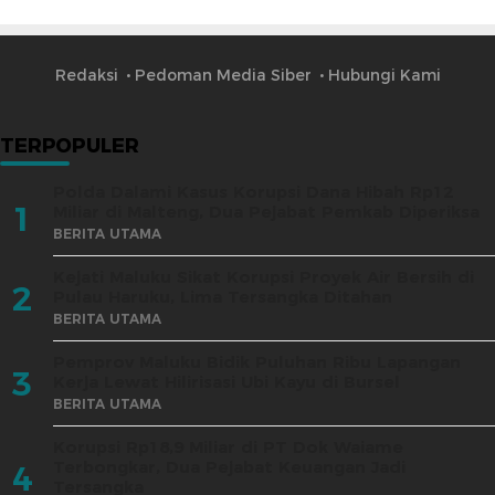
Redaksi
Pedoman Media Siber
Hubungi Kami
TERPOPULER
Polda Dalami Kasus Korupsi Dana Hibah Rp12
1
Miliar di Malteng, Dua Pejabat Pemkab Diperiksa
BERITA UTAMA
Kejati Maluku Sikat Korupsi Proyek Air Bersih di
2
Pulau Haruku, Lima Tersangka Ditahan
BERITA UTAMA
Pemprov Maluku Bidik Puluhan Ribu Lapangan
3
Kerja Lewat Hilirisasi Ubi Kayu di Bursel
BERITA UTAMA
Korupsi Rp18,9 Miliar di PT Dok Waiame
Terbongkar, Dua Pejabat Keuangan Jadi
4
Tersangka