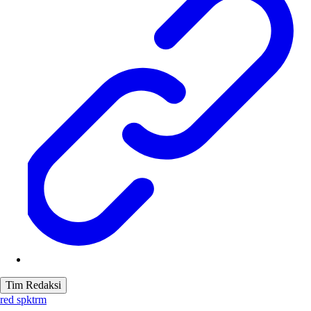
Tim Redaksi
red spktrm