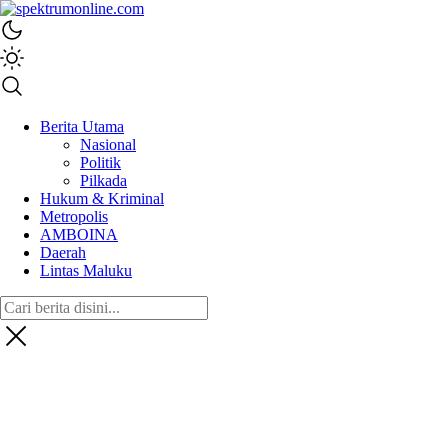
spektrumonline.com
Berita Utama
Nasional
Politik
Pilkada
Hukum & Kriminal
Metropolis
AMBOINA
Daerah
Lintas Maluku