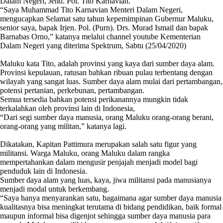
Dalam Negeri, Jend. Pol. Tito Karnavian.
“Saya Muhammad Tito Karnavian Menteri Dalam Negeri,
mengucapkan Selamat satu tahun kepemimpinan Gubernur Maluku,
senior saya, bapak Irjen. Pol. (Purn). Drs. Murad Ismail dan bapak
Barnabas Orno,” katanya melalui channel youtube Kementerian
Dalam Negeri yang diterima Spektrum, Sabtu (25/04/2020)
Maluku kata Tito, adalah provinsi yang kaya dari sumber daya alam.
Provinsi kepulauan, ratusan bahkan ribuan pulau terbentang dengan
wilayah yang sangat luas. Sumber daya alam mulai dari pertambangan,
potensi pertanian, perkebunan, pertambangan.
Semua tersedia bahkan potensi perikanannya mungkin tidak
terkalahkan oleh provinsi lain di Indonesia,
“Dari segi sumber daya manusia, orang Maluku orang-orang berani,
orang-orang yang militan,” katanya lagi.
Dikatakan, Kapitan Pattimura merupakan salah satu figur yang
militansi. Warga Maluku, orang Maluku dalam rangka
mempertahankan dalam mengusir penjajah menjadi model bagi
penduduk lain di Indonesia.
Sumber daya alam yang luas, kaya, jiwa militansi pada manusianya
menjadi modal untuk berkembang.
“Saya hanya menyarankan satu, bagaimana agar sumber daya manusia
kualitasnya bisa meningkat terutama di bidang pendidikan, baik formal
maupun informal bisa digenjot sehingga sumber daya manusia para