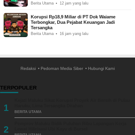
Berita Utama
12 jam yang lalu
Korupsi Rp18,9 Miliar di PT Dok Waiame
Terbongkar, Dua Pejabat Keuangan Jadi
Tersangka
Berita Utama
16 jam yang lalu
Redaksi
Pedoman Media Siber
Hubungi Kami
TERPOPULER
Kejati Maluku Sikat Korupsi Proyek Air Bersih di Pulau
1
Haruku, Lima Tersangka Ditahan
BERITA UTAMA
Pemprov Maluku Bidik Puluhan Ribu Lapangan Kerja
2
Lewat Hilirisasi Ubi Kayu di Bursel