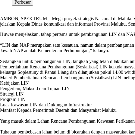
Perbesar
AMBON, SPEKTRUM – Mega proyek strategis Nasional di Maluku ya
jelaskan Kepala Dinas komunikasi dan informasi Provinsi Maluku, S
Huwae menjelaskan, tahap pertama untuk pembangunan LIN dan NAP
“LIN dan NAP merupakan satu kesatuan, namun dalam pembangunan i
Jawab NAP adalah Kementerian Perhubungan,” katanya.
Sedangkan untuk pembangunan LIN, langkah yang telah dilakukan anta
Pemberitahuan Rencana Pembangunan (Sosialisasi) LIN kepada masyara
keluarga Soplestuny di Pantai Liang dan dilanjutkan pukul 14.00 wit d
Materi Pemberitahuan Rencana Pembangunan (Sosialisasi) LIN meling
Kebijakan LIN
Pengertian, Maksud dan Tujuan LIN
Strategi LIN
Program LIN
Luas Kawasan LIN dan Dukungan Infrastruktur
Manfaat Kepada Pemerintah Daerah dan Masyarakat Maluku
Yang masuk dalam Lahan Rencana Pembangunan Kawasan Perikanan T
Tahapan pembebasan lahan belum di bicarakan dengan masyarakat kar