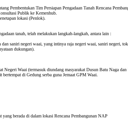
ntang Pembentukan Tim Persiapan Pengadaan Tanah Rencana Pemban
Konsultasi Publik ke Kemenhub.
etapan lokasi (Penlok).
gadaan tanah, telah melakukan langkah-langkah, antara lain :
 dan saniri negeri waai, yang intinya raja negeri waai, saniri neger
nyataan dukungan).
akat Negeri Waai (termasuk diundang masyarakat Dusun Batu Naga dan 
wit bertempat di Gedung serba guna Jemaat GPM Waai.
at yang berada di dalam lokasi Rencana Pembangunan NAP