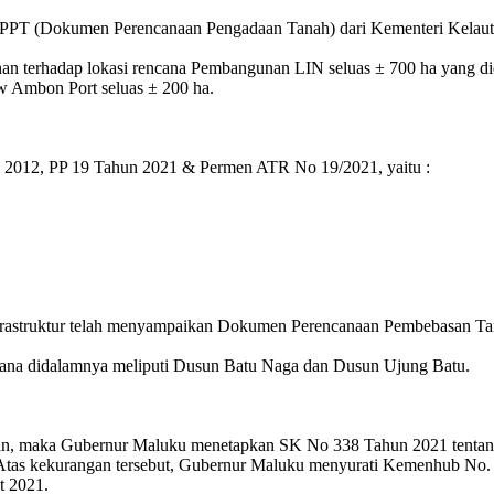
DPPT (Dokumen Perencanaan Pengadaan Tanah) dari Kementeri Kelau
n terhadap lokasi rencana Pembangunan LIN seluas ± 700 ha yang did
ew Ambon Port seluas ± 200 ha.
 2012, PP 19 Tahun 2021 & Permen ATR No 19/2021, yaitu :
astruktur telah menyampaikan Dokumen Perencanaan Pembebasan Tan
imana didalamnya meliputi Dusun Batu Naga dan Dusun Ujung Batu.
, maka Gubernur Maluku menetapkan SK No 338 Tahun 2021 tentang Tim
ugi. Atas kekurangan tersebut, Gubernur Maluku menyurati Kemenhub 
t 2021.