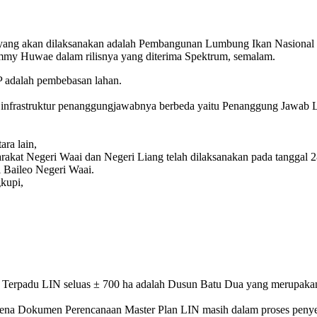
ng akan dilaksanakan adalah Pembangunan Lumbung Ikan Nasional
emmy Huwae dalam rilisnya yang diterima Spektrum, semalam.
 adalah pembebasan lahan.
nfrastruktur penanggungjawabnya berbeda yaitu Penanggung Jawab 
ra lain,
kat Negeri Waai dan Negeri Liang telah dilaksanakan pada tanggal 28
i Baileo Negeri Waai.
kupi,
erpadu LIN seluas ± 700 ha adalah Dusun Batu Dua yang merupakan
ena Dokumen Perencanaan Master Plan LIN masih dalam proses penyel