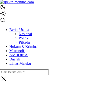
spektrumonline.com
Berita Utama
Nasional
Politik
Pilkada
Hukum & Kriminal
Metropolis
AMBOINA
Daerah
Lintas Maluku