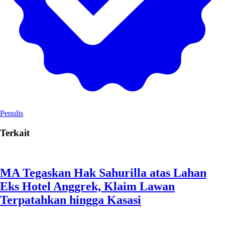
Penulis
Terkait
MA Tegaskan Hak Sahurilla atas Lahan
Eks Hotel Anggrek, Klaim Lawan
Terpatahkan hingga Kasasi