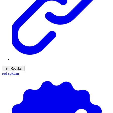
Tim Redaksi
red spktrm