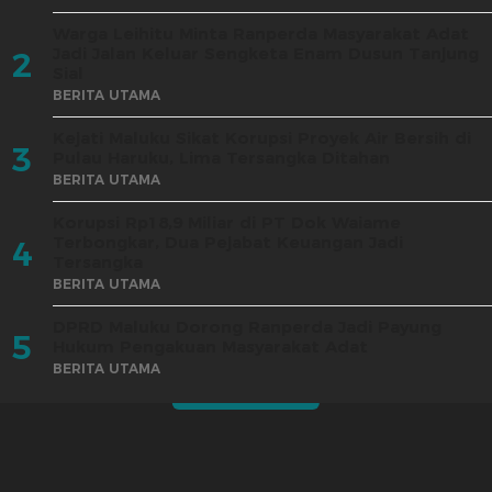
Warga Leihitu Minta Ranperda Masyarakat Adat
Jadi Jalan Keluar Sengketa Enam Dusun Tanjung
2
Sial
BERITA UTAMA
Kejati Maluku Sikat Korupsi Proyek Air Bersih di
3
Pulau Haruku, Lima Tersangka Ditahan
BERITA UTAMA
Korupsi Rp18,9 Miliar di PT Dok Waiame
Terbongkar, Dua Pejabat Keuangan Jadi
4
Tersangka
BERITA UTAMA
DPRD Maluku Dorong Ranperda Jadi Payung
5
Hukum Pengakuan Masyarakat Adat
BERITA UTAMA