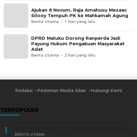
Ajukan 6 Novum, Raja Amahusu Mezaac
Silooy Tempuh PK ke Mahkamah Agung
Berita Utama
1 hari yang lalu
DPRD Maluku Dorong Ranperda Jadi
Payung Hukum Pengakuan Masyarakat
Adat
Berita Utama
2 hari yang lalu
Redaksi
Pedoman Media Siber
Hubungi Kami
TERPOPULER
Polda Dalami Kasus Korupsi Dana Hibah Rp12
1
Miliar di Malteng, Dua Pejabat Pemkab Diperiksa
BERITA UTAMA