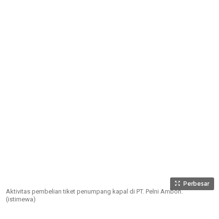
Perbesar
Aktivitas pembelian tiket penumpang kapal di PT. Pelni Ambon.
(istimewa)