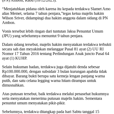
(PN) Ambon, Rabu (10/12/2025).
“Menjatuhkan pidana oleh karena itu kepada terdakwa Slamet Amo
alias Memet, selama 7 tahun penjara,”tegas ketua majelis hakim
Wilson Sriver, didampingi dua hakim anggota dalam sidang di PN
Ambon.
Vonis tersebut lebih ringan dari tuntutan Jaksa Penuntut Umum
(JPU) yang sebelumnya menuntut 9 tahun penjara.
Dalam sidang tersebut, majelis hakim menyatakan terdakwa terbukti
secara sah dan meyakinkan melanggar Pasal 81 ayat (2) UU RI
Nomor 17 Tahun 2016 tentang Perlindungan Anak juncto Pasal 64
ayat (1) KUHP.
Selain hukuman badan, terdakwa juga dijatuhi denda sebesar
Rp100.000.000, dengan subsidair 3 bulan kurungan apabila tidak
dibayar. Barang bukti berupa satu kemeja lengan panjang warna
putih, dan satu celana legging warna hitam dirampas untuk
dimusnahkan.
Atas putusan tersebut, baik terdakwa melalui penasehat hukumnya
serta menyatakan menerima putusan majelis hakim. Sementara
penuntut umum menyatakan pikir-pikir.
Sebelumnya, terdakwa ditangkap pada hari Sabtu tanggal 15