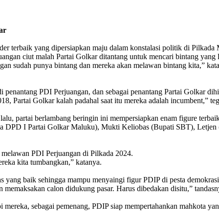
ar
rbaik yang dipersiapkan maju dalam konstalasi politik di Pilkada
uangan ciut malah Partai Golkar ditantang untuk mencari bintang yang
uangan sudah punya bintang dan mereka akan melawan bintang kita,”
di penantang PDI Perjuangan, dan sebagai penantang Partai Golkar di
018, Partai Golkar kalah padahal saat itu mereka adalah incumbent,” te
lu, partai berlambang beringin ini mempersiapkan enam figure terba
 DPD I Partai Golkar Maluku), Mukti Keliobas (Bupati SBT), Letjen
k melawan PDI Perjuangan di Pilkada 2024.
ereka kita tumbangkan,” katanya.
litas yang baik sehingga mampu menyaingi figur PDIP di pesta demokrasi 
kan memaksakan calon didukung pasar. Harus dibedakan disitu,” tandasn
dapi mereka, sebagai pemenang, PDIP siap mempertahankan mahkota yan