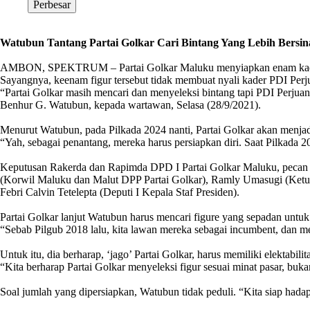
Perbesar
Watubun Tantang Partai Golkar Cari Bintang Yang Lebih Bersin
AMBON, SPEKTRUM – Partai Golkar Maluku menyiapkan enam kader te
Sayangnya, keenam figur tersebut tidak membuat nyali kader PDI Perj
“Partai Golkar masih mencari dan menyeleksi bintang tapi PDI Perj
Benhur G. Watubun, kepada wartawan, Selasa (28/9/2021).
Menurut Watubun, pada Pilkada 2024 nanti, Partai Golkar akan menja
“Yah, sebagai penantang, mereka harus persiapkan diri. Saat Pilkada 2
Keputusan Rakerda dan Rapimda DPD I Partai Golkar Maluku, pecan la
(Korwil Maluku dan Malut DPP Partai Golkar), Ramly Umasugi (Ketua
Febri Calvin Tetelepta (Deputi I Kepala Staf Presiden).
Partai Golkar lanjut Watubun harus mencari figure yang sepadan untu
“Sebab Pilgub 2018 lalu, kita lawan mereka sebagai incumbent, dan m
Untuk itu, dia berharap, ‘jago’ Partai Golkar, harus memiliki elektabi
“Kita berharap Partai Golkar menyeleksi figur sesuai minat pasar, bu
Soal jumlah yang dipersiapkan, Watubun tidak peduli. “Kita siap ha