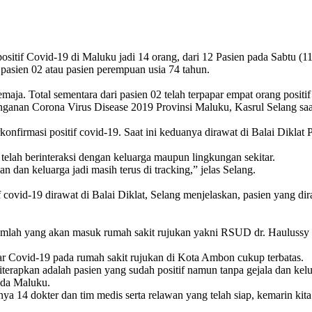
 Covid-19 di Maluku jadi 14 orang, dari 12 Pasien pada Sabtu (11/04
 pasien 02 atau pasien perempuan usia 74 tahun.
ja. Total sementara dari pasien 02 telah terpapar empat orang positi
anan Corona Virus Disease 2019 Provinsi Maluku, Kasrul Selang saa
konfirmasi positif covid-19. Saat ini keduanya dirawat di Balai Diklat 
 telah berinteraksi dengan keluarga maupun lingkungan sekitar.
n dan keluarga jadi masih terus di tracking,” jelas Selang.
tif covid-19 dirawat di Balai Diklat, Selang menjelaskan, pasien yang
 jumlah yang akan masuk rumah sakit rujukan yakni RSUD dr. Haulussy 
par Covid-19 pada rumah sakit rujukan di Kota Ambon cukup terbatas.
g diterapkan adalah pasien yang sudah positif namun tanpa gejala dan k
mda Maluku.
nya 14 dokter dan tim medis serta relawan yang telah siap, kemarin kit