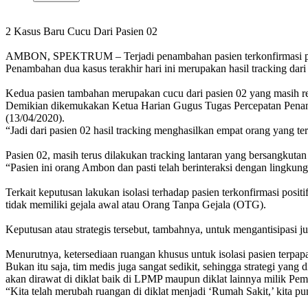
2 Kasus Baru Cucu Dari Pasien 02
AMBON, SPEKTRUM – Terjadi penambahan pasien terkonfirmasi positif
Penambahan dua kasus terakhir hari ini merupakan hasil tracking dari
Kedua pasien tambahan merupakan cucu dari pasien 02 yang masih rema
Demikian dikemukakan Ketua Harian Gugus Tugas Percepatan Penang
(13/04/2020).
“Jadi dari pasien 02 hasil tracking menghasilkan empat orang yang ter
Pasien 02, masih terus dilakukan tracking lantaran yang bersangkutan
“Pasien ini orang Ambon dan pasti telah berinteraksi dengan lingkunga
Terkait keputusan lakukan isolasi terhadap pasien terkonfirmasi posi
tidak memiliki gejala awal atau Orang Tanpa Gejala (OTG).
Keputusan atau strategis tersebut, tambahnya, untuk mengantisipasi
Menurutnya, ketersediaan ruangan khusus untuk isolasi pasien terpa
Bukan itu saja, tim medis juga sangat sedikit, sehingga strategi yan
akan dirawat di diklat baik di LPMP maupun diklat lainnya milik Pe
“Kita telah merubah ruangan di diklat menjadi ‘Rumah Sakit,’ kita pu