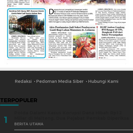
Redaksi
Pedoman Media Siber
Hubungi Kami
TERPOPULER
Polda Dalami Kasus Korupsi Dana Hibah Rp12
1
Miliar di Malteng, Dua Pejabat Pemkab Diperiksa
BERITA UTAMA