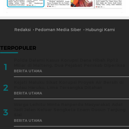
Redaksi
Pedoman Media Siber
Hubungi Kami
TERPOPULER
Polda Dalami Kasus Korupsi Dana Hibah Rp12
1
Miliar di Malteng, Dua Pejabat Pemkab Diperiksa
BERITA UTAMA
Kejati Maluku Sikat Korupsi Proyek Air Bersih di
2
Pulau Haruku, Lima Tersangka Ditahan
BERITA UTAMA
Warga Leihitu Minta Ranperda Masyarakat Adat
Jadi Jalan Keluar Sengketa Enam Dusun Tanjung
3
Sial
BERITA UTAMA