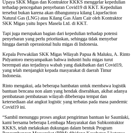
Upaya SKK Migas dan Kontraktor KKKS menggelar kepedulian
terhadap pencegahan penyebaran Covid19 di KKT. Kepedulian
tersebut bukan karena akan dibangunnya kilang Liquefaction
Natural Gas (LNG) atau Kilang Gas Alam Cair oleh Kontraktor
SKK Migas yaitu Inpex Masela Ltd. di KKT.
Tapi juga merupakan bagian dari kepedulian terhadap potensi
penyebaran yang perlu prioritaskan, sehingga tidak menyebar
hingga daerah operasional hulu migas di Indonesia.
Kepala Perwakilan SKK Migas Wilayah Papua & Maluku, A. Rinto
Pidyantoro menyampaikan bahwa industri hulu migas turut
berempati atas terjadinya wabah yang diakibatkan dari Covid19,
yang telah menjangkit kepada masyarakat di daerah Timur
Indonesia.
Rinto mengakui, ada beberapa hambatan untuk membawa logistik
bantuan bencana non alam yang hendak diserahkan, akibat adanya
pembatasan pembatasan wilayah dibeberapa tempat dan
ketersediaan alat angkut logistic yang terbatas pada masa pandemic
Covid19 ini.
“Sambil menunggu proses angkut pengiriman bantuan ke Saumlaki,
kami bersama beberapa Lembaga Masyarakat dan Subkontraktor
KKKS, telah melakukan dukungan dalam bentuk Program