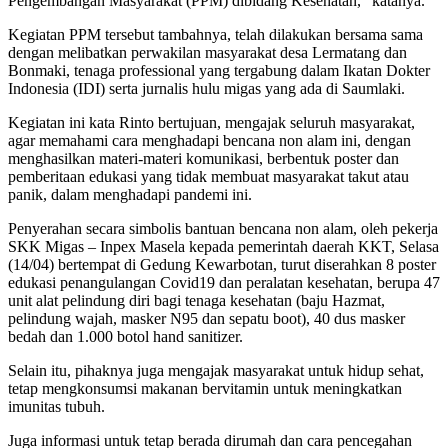
Pengembangan Masyarakat (PPM) dibidang Kesehatan,” katanya.
Kegiatan PPM tersebut tambahnya, telah dilakukan bersama sama
dengan melibatkan perwakilan masyarakat desa Lermatang dan
Bonmaki, tenaga professional yang tergabung dalam Ikatan Dokter
Indonesia (IDI) serta jurnalis hulu migas yang ada di Saumlaki.
Kegiatan ini kata Rinto bertujuan, mengajak seluruh masyarakat,
agar memahami cara menghadapi bencana non alam ini, dengan
menghasilkan materi-materi komunikasi, berbentuk poster dan
pemberitaan edukasi yang tidak membuat masyarakat takut atau
panik, dalam menghadapi pandemi ini.
Penyerahan secara simbolis bantuan bencana non alam, oleh pekerja
SKK Migas – Inpex Masela kepada pemerintah daerah KKT, Selasa
(14/04) bertempat di Gedung Kewarbotan, turut diserahkan 8 poster
edukasi penangulangan Covid19 dan peralatan kesehatan, berupa 47
unit alat pelindung diri bagi tenaga kesehatan (baju Hazmat,
pelindung wajah, masker N95 dan sepatu boot), 40 dus masker
bedah dan 1.000 botol hand sanitizer.
Selain itu, pihaknya juga mengajak masyarakat untuk hidup sehat,
tetap mengkonsumsi makanan bervitamin untuk meningkatkan
imunitas tubuh.
Juga informasi untuk tetap berada dirumah dan cara pencegahan