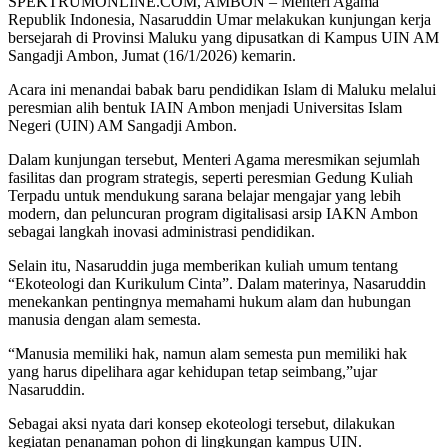
SPEKTRUMONLINE.COM, AMBON – Menteri Agama
Republik Indonesia, Nasaruddin Umar melakukan kunjungan kerja
bersejarah di Provinsi Maluku yang dipusatkan di Kampus UIN AM
Sangadji Ambon, Jumat (16/1/2026) kemarin.
Acara ini menandai babak baru pendidikan Islam di Maluku melalui
peresmian alih bentuk IAIN Ambon menjadi Universitas Islam
Negeri (UIN) AM Sangadji Ambon.
Dalam kunjungan tersebut, Menteri Agama meresmikan sejumlah
fasilitas dan program strategis, seperti peresmian Gedung Kuliah
Terpadu untuk mendukung sarana belajar mengajar yang lebih
modern, dan peluncuran program digitalisasi arsip IAKN Ambon
sebagai langkah inovasi administrasi pendidikan.
Selain itu, Nasaruddin juga memberikan kuliah umum tentang
“Ekoteologi dan Kurikulum Cinta”. Dalam materinya, Nasaruddin
menekankan pentingnya memahami hukum alam dan hubungan
manusia dengan alam semesta.
“Manusia memiliki hak, namun alam semesta pun memiliki hak
yang harus dipelihara agar kehidupan tetap seimbang,”ujar
Nasaruddin.
Sebagai aksi nyata dari konsep ekoteologi tersebut, dilakukan
kegiatan penanaman pohon di lingkungan kampus UIN.