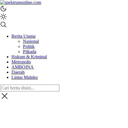
spektrumonline.com
Berita Utama
Nasional
Politik
Pilkada
Hukum & Kriminal
Metropolis
AMBOINA
Daerah
Lintas Maluku