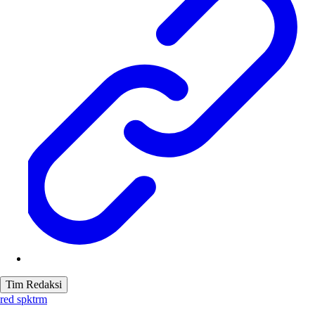
Tim Redaksi
red spktrm