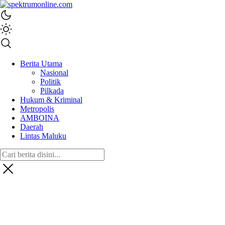
spektrumonline.com
Berita Utama
Nasional
Politik
Pilkada
Hukum & Kriminal
Metropolis
AMBOINA
Daerah
Lintas Maluku