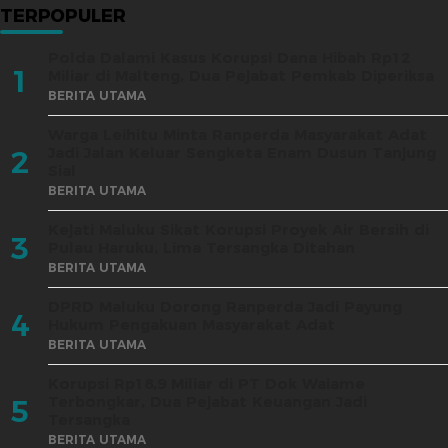
TERPOPULER
Polda Dalami Kasus Korupsi Dana Hibah Rp12
1
Miliar di Malteng, Dua Pejabat Pemkab Diperiksa
BERITA UTAMA
Warga Leihitu Minta Ranperda Masyarakat Adat
Jadi Jalan Keluar Sengketa Enam Dusun Tanjung
2
Sial
BERITA UTAMA
Kejati Maluku Sikat Korupsi Proyek Air Bersih di
3
Pulau Haruku, Lima Tersangka Ditahan
BERITA UTAMA
DPRD Maluku Dorong Ranperda Jadi Payung
4
Hukum Pengakuan Masyarakat Adat
BERITA UTAMA
Korupsi Rp18,9 Miliar di PT Dok Waiame
Terbongkar, Dua Pejabat Keuangan Jadi
5
Tersangka
BERITA UTAMA