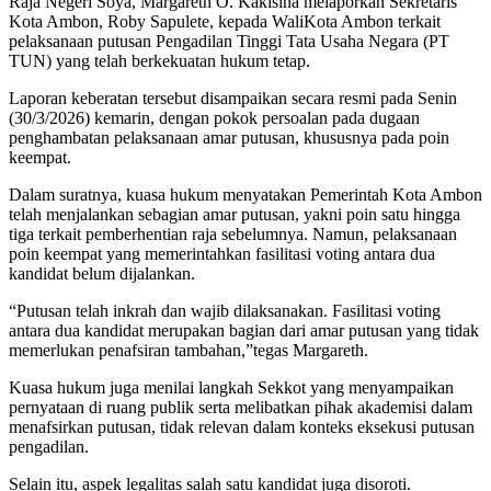
Raja Negeri Soya, Margareth O. Kakisina melaporkan Sekretaris
Kota Ambon, Roby Sapulete, kepada WaliKota Ambon terkait
pelaksanaan putusan Pengadilan Tinggi Tata Usaha Negara (PT
TUN) yang telah berkekuatan hukum tetap.
Laporan keberatan tersebut disampaikan secara resmi pada Senin
(30/3/2026) kemarin, dengan pokok persoalan pada dugaan
penghambatan pelaksanaan amar putusan, khususnya pada poin
keempat.
Dalam suratnya, kuasa hukum menyatakan Pemerintah Kota Ambon
telah menjalankan sebagian amar putusan, yakni poin satu hingga
tiga terkait pemberhentian raja sebelumnya. Namun, pelaksanaan
poin keempat yang memerintahkan fasilitasi voting antara dua
kandidat belum dijalankan.
“Putusan telah inkrah dan wajib dilaksanakan. Fasilitasi voting
antara dua kandidat merupakan bagian dari amar putusan yang tidak
memerlukan penafsiran tambahan,”tegas Margareth.
Kuasa hukum juga menilai langkah Sekkot yang menyampaikan
pernyataan di ruang publik serta melibatkan pihak akademisi dalam
menafsirkan putusan, tidak relevan dalam konteks eksekusi putusan
pengadilan.
Selain itu, aspek legalitas salah satu kandidat juga disoroti.