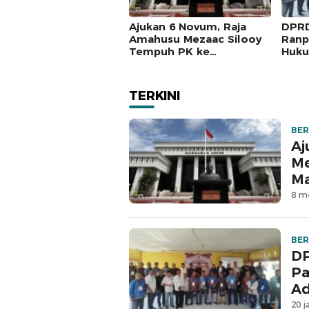
Ajukan 6 Novum, Raja
DPRD
Amahusu Mezaac Silooy
Ranp
Tempuh PK ke
Huku
Mahkamah Agung
Masy
TERKINI
BER
Aj
Me
M
8 me
BER
DP
Pa
Ad
20 j