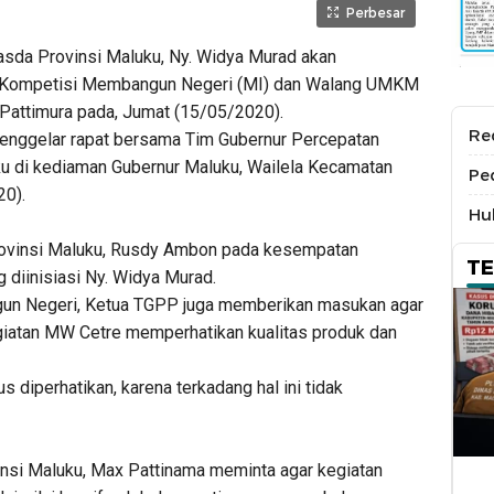
Perbesar
a Provinsi Maluku, Ny. Widya Murad akan
ni Kompetisi Membangun Negeri (MI) dan Walang UMKM
Pattimura pada, Jumat (15/05/2020).
Re
i menggelar rapat bersama Tim Gubernur Percepatan
 di kediaman Gubernur Maluku, Wailela Kecamatan
Pe
20).
Hu
rovinsi Maluku, Rusdy Ambon pada kesempatan
T
 diinisiasi Ny. Widya Murad.
un Negeri, Ketua TGPP juga memberikan masukan agar
giatan MW Cetre memperhatikan kualitas produk dan
 diperhatikan, karena terkadang hal ini tidak
insi Maluku, Max Pattinama meminta agar kegiatan