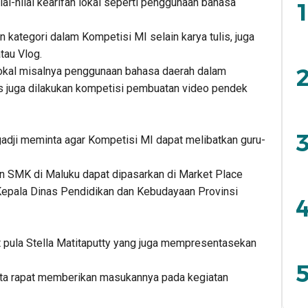
-nilai kearifan lokal seperti penggunaan bahasa
1
kategori dalam Kompetisi MI selain karya tulis, juga
tau Vlog.
2
 lokal misalnya penggunaan bahasa daerah dalam
lis juga dilakukan kompetisi pembuatan video pendek
3
dji meminta agar Kompetisi MI dapat melibatkan guru-
an SMK di Maluku dapat dipasarkan di Market Place
Kepala Dinas Pendidikan dan Kebudayaan Provinsi
4
at pula Stella Matitaputty yang juga mempresentasekan
5
erta rapat memberikan masukannya pada kegiatan