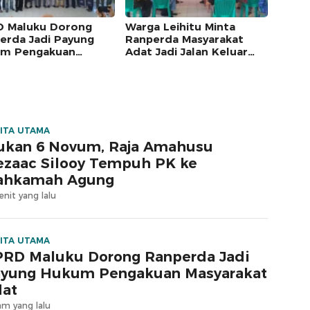
 Maluku Dorong
Warga Leihitu Minta
erda Jadi Payung
Ranperda Masyarakat
m Pengakuan
Adat Jadi Jalan Keluar
arakat Adat
Sengketa Enam Dusun
Tanjung Sial
ITA UTAMA
ukan 6 Novum, Raja Amahusu
zaac Silooy Tempuh PK ke
ahkamah Agung
nit yang lalu
ITA UTAMA
RD Maluku Dorong Ranperda Jadi
yung Hukum Pengakuan Masyarakat
at
am yang lalu