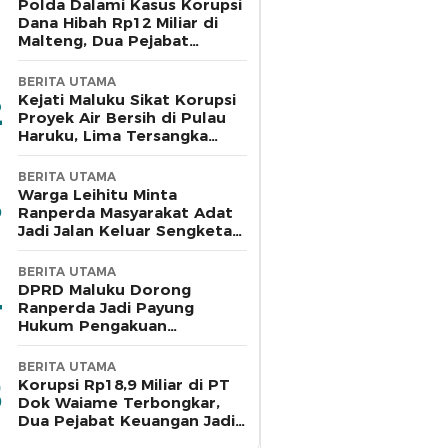
Polda Dalami Kasus Korupsi
Dana Hibah Rp12 Miliar di
Malteng, Dua Pejabat
Pemkab Diperiksa
BERITA UTAMA
Kejati Maluku Sikat Korupsi
Proyek Air Bersih di Pulau
Haruku, Lima Tersangka
Ditahan
BERITA UTAMA
Warga Leihitu Minta
Ranperda Masyarakat Adat
Jadi Jalan Keluar Sengketa
Enam Dusun Tanjung Sial
BERITA UTAMA
DPRD Maluku Dorong
Ranperda Jadi Payung
Hukum Pengakuan
Masyarakat Adat
BERITA UTAMA
Korupsi Rp18,9 Miliar di PT
Dok Waiame Terbongkar,
Dua Pejabat Keuangan Jadi
Tersangka