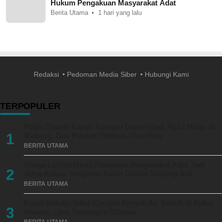
Hukum Pengakuan Masyarakat Adat
Berita Utama
1 hari yang lalu
Redaksi
Pedoman Media Siber
Hubungi Kami
TERPOPULER
Polda Dalami Kasus Korupsi Dana Hibah Rp12 Miliar di
1
Malteng, Dua Pejabat Pemkab Diperiksa
BERITA UTAMA
Warga Leihitu Minta Ranperda Masyarakat Adat Jadi
2
Jalan Keluar Sengketa Enam Dusun Tanjung Sial
BERITA UTAMA
Kejati Maluku Sikat Korupsi Proyek Air Bersih di Pulau
3
Haruku, Lima Tersangka Ditahan