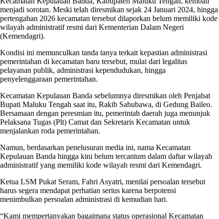
Kecamatan Kepulauan Banda, Kabupaten Maluku Tengah, kembali
menjadi sorotan. Meski telah diresmikan sejak 24 Januari 2024, hingga
pertengahan 2026 kecamatan tersebut dilaporkan belum memiliki kode
wilayah administratif resmi dari Kementerian Dalam Negeri
(Kemendagri).
Kondisi ini memunculkan tanda tanya terkait kepastian administrasi
pemerintahan di kecamatan baru tersebut, mulai dari legalitas
pelayanan publik, administrasi kependudukan, hingga
penyelenggaraan pemerintahan.
Kecamatan Kepulauan Banda sebelumnya diresmikan oleh Penjabat
Bupati Maluku Tengah saat itu, Rakib Sahubawa, di Gedung Baileo.
Bersamaan dengan peresmian itu, pemerintah daerah juga menunjuk
Pelaksana Tugas (Plt) Camat dan Sekretaris Kecamatan untuk
menjalankan roda pemerintahan.
Namun, berdasarkan penelusuran media ini, nama Kecamatan
Kepulauan Banda hingga kini belum tercantum dalam daftar wilayah
administratif yang memiliki kode wilayah resmi dari Kemendagri.
Ketua LSM Pukat Seram, Fahri Asyatri, menilai persoalan tersebut
harus segera mendapat perhatian serius karena berpotensi
menimbulkan persoalan administrasi di kemudian hari.
“Kami mempertanyakan bagaimana status operasional Kecamatan