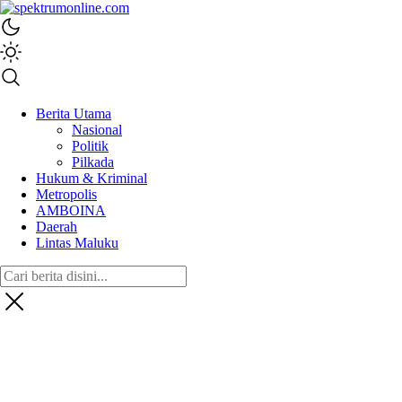
spektrumonline.com
Berita Utama
Nasional
Politik
Pilkada
Hukum & Kriminal
Metropolis
AMBOINA
Daerah
Lintas Maluku