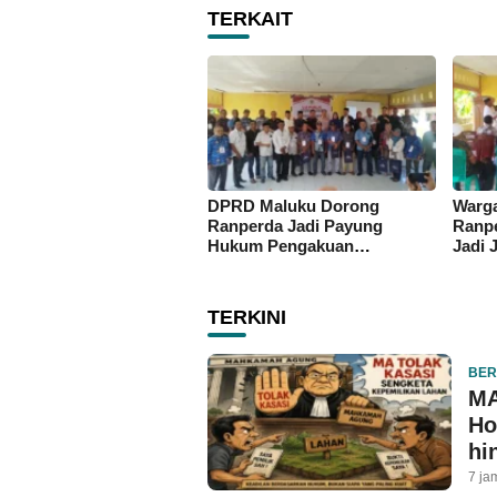
TERKAIT
DPRD Maluku Dorong
Warga
Ranperda Jadi Payung
Ranpe
Hukum Pengakuan
Jadi 
Masyarakat Adat
Enam 
TERKINI
BER
MA
Ho
hi
7 ja