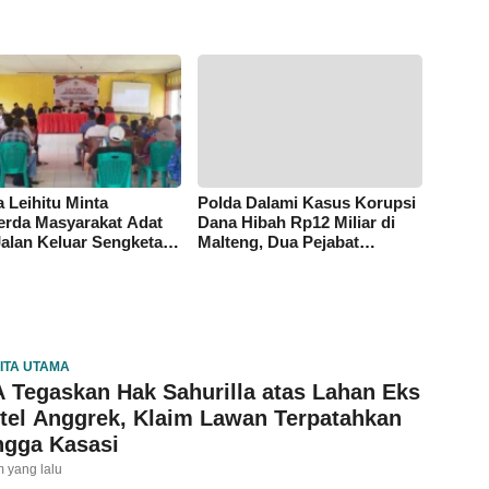
 Leihitu Minta
Polda Dalami Kasus Korupsi
rda Masyarakat Adat
Dana Hibah Rp12 Miliar di
Jalan Keluar Sengketa
Malteng, Dua Pejabat
Dusun Tanjung Sial
Pemkab Diperiksa
ITA UTAMA
 Tegaskan Hak Sahurilla atas Lahan Eks
tel Anggrek, Klaim Lawan Terpatahkan
ngga Kasasi
m yang lalu