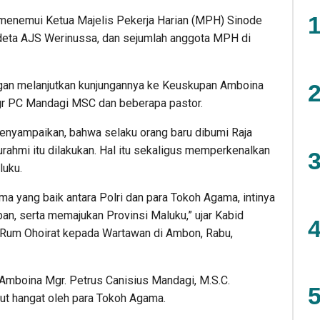
1
 menemui Ketua Majelis Pekerja Harian (MPH) Sinode
deta AJS Werinussa, dan sejumlah anggota MPH di
gan melanjutkan kunjungannya ke Keuskupan Amboina
2
gr PC Mandagi MSC dan beberapa pastor.
enyampaikan, bahwa selaku orang baru dibumi Raja
urahmi itu dilakukan. Hal itu sekaligus memperkenalkan
3
luku.
a yang baik antara Polri dan para Tokoh Agama, intinya
an, serta memajukan Provinsi Maluku,” ujar Kabid
4
um Ohoirat kepada Wartawan di Ambon, Rabu,
Amboina Mgr. Petrus Canisius Mandagi, M.S.C.
5
ut hangat oleh para Tokoh Agama.