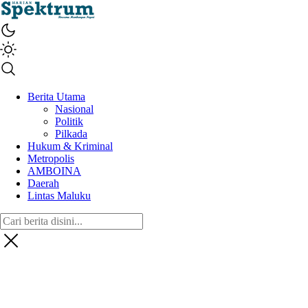
spektrumonline.com
Berita Utama
Nasional
Politik
Pilkada
Hukum & Kriminal
Metropolis
AMBOINA
Daerah
Lintas Maluku