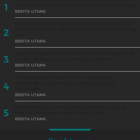
1
Miliar di Malteng, Dua Pejabat Pemkab Diperiksa
BERITA UTAMA
Warga Leihitu Minta Ranperda Masyarakat Adat
Jadi Jalan Keluar Sengketa Enam Dusun Tanjung
2
Sial
BERITA UTAMA
Kejati Maluku Sikat Korupsi Proyek Air Bersih di
3
Pulau Haruku, Lima Tersangka Ditahan
BERITA UTAMA
Korupsi Rp18,9 Miliar di PT Dok Waiame
Terbongkar, Dua Pejabat Keuangan Jadi
4
Tersangka
BERITA UTAMA
DPRD Maluku Dorong Ranperda Jadi Payung
5
Hukum Pengakuan Masyarakat Adat
BERITA UTAMA