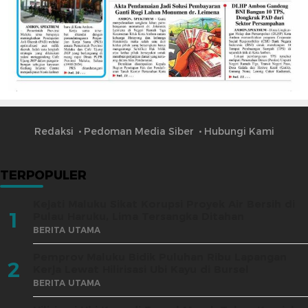
Redaksi
Pedoman Media Siber
Hubungi Kami
TERPOPULER
Kejati Maluku Sikat Korupsi Proyek Air Bersih di
1
Pulau Haruku, Lima Tersangka Ditahan
BERITA UTAMA
Pemprov Maluku Bidik Puluhan Ribu Lapangan
2
Kerja Lewat Hilirisasi Ubi Kayu di Bursel
BERITA UTAMA