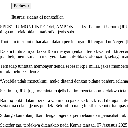
Perbesar
Ilustrasi sidang di pengadilan
SPEKTRUMONLINE.COM, AMBON – Jaksa Penuntut Umum (JPU) Kejari A
dugaan tindak pidana narkotika jenis sabu.
Tuntutan tersebut dibacakan dalam persidangan di Pengadilan Negeri
Dalam tuntutannya, Jaksa Rian menyampaikan, terdakwa terbukti seca
jual beli, menukar atau menyerahkan narkotika Golongan I, sebagaim
Terhadap tuntutan membayar denda sebesar Rp1 miliar, jaksa memberika
untuk melunasi denda.
“Apabila tidak mencukupi, maka diganti dengan pidana penjara selam
Selain itu, JPU juga meminta majelis hakim menetapkan terdakwa teta
Barang bukti dalam perkara yakni dua paket serbuk kristal diduga narko
serta dua celana jeans pendek. Seluruh barang bukti tersebut dirampa
Sidang akan dilanjutkan dengan agenda pembelaan dari penasihat huk
Sekedar tau, terdakwa ditangkap pada Kamis tanggal 07 Agustus 202