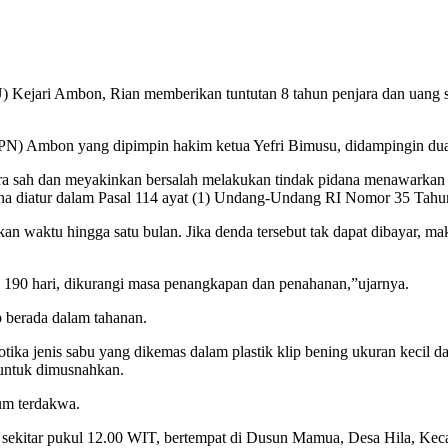
mbon, Rian memberikan tuntutan 8 tahun penjara dan uang sebesa
 (PN) Ambon yang dipimpin hakim ketua Yefri Bimusu, didampingin du
ra sah dan meyakinkan bersalah melakukan tindak pidana menawarkan u
ana diatur dalam Pasal 114 ayat (1) Undang-Undang RI Nomor 35 Tahun
n waktu hingga satu bulan. Jika denda tersebut tak dapat dibayar, mak
a 190 hari, dikurangi masa penangkapan dan penahanan,”ujarnya.
p berada dalam tahanan.
tika jenis sabu yang dikemas dalam plastik klip bening ukuran kecil da
s untuk dimusnahkan.
um terdakwa.
5 sekitar pukul 12.00 WIT, bertempat di Dusun Mamua, Desa Hila, Ke