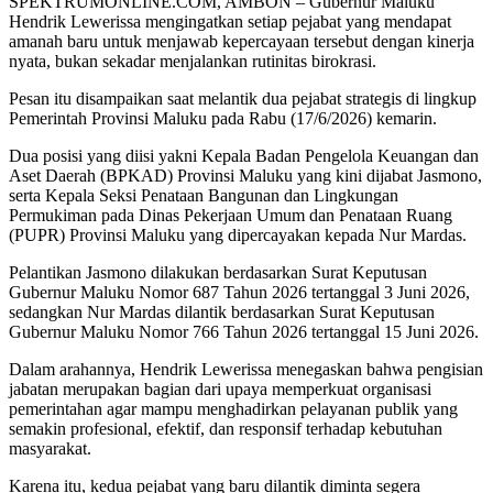
SPEKTRUMONLINE.COM, AMBON – Gubernur Maluku
Hendrik Lewerissa mengingatkan setiap pejabat yang mendapat
amanah baru untuk menjawab kepercayaan tersebut dengan kinerja
nyata, bukan sekadar menjalankan rutinitas birokrasi.
Pesan itu disampaikan saat melantik dua pejabat strategis di lingkup
Pemerintah Provinsi Maluku pada Rabu (17/6/2026) kemarin.
Dua posisi yang diisi yakni Kepala Badan Pengelola Keuangan dan
Aset Daerah (BPKAD) Provinsi Maluku yang kini dijabat Jasmono,
serta Kepala Seksi Penataan Bangunan dan Lingkungan
Permukiman pada Dinas Pekerjaan Umum dan Penataan Ruang
(PUPR) Provinsi Maluku yang dipercayakan kepada Nur Mardas.
Pelantikan Jasmono dilakukan berdasarkan Surat Keputusan
Gubernur Maluku Nomor 687 Tahun 2026 tertanggal 3 Juni 2026,
sedangkan Nur Mardas dilantik berdasarkan Surat Keputusan
Gubernur Maluku Nomor 766 Tahun 2026 tertanggal 15 Juni 2026.
Dalam arahannya, Hendrik Lewerissa menegaskan bahwa pengisian
jabatan merupakan bagian dari upaya memperkuat organisasi
pemerintahan agar mampu menghadirkan pelayanan publik yang
semakin profesional, efektif, dan responsif terhadap kebutuhan
masyarakat.
Karena itu, kedua pejabat yang baru dilantik diminta segera