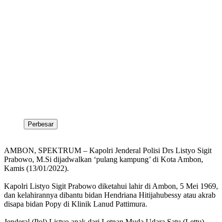
Perbesar
AMBON, SPEKTRUM – Kapolri Jenderal Polisi Drs Listyo Sigit
Prabowo, M.Si dijadwalkan ‘pulang kampung’ di Kota Ambon,
Kamis (13/01/2022).
Kapolri Listyo Sigit Prabowo diketahui lahir di Ambon, 5 Mei 1969,
dan kelahirannya dibantu bidan Hendriana Hitijahubessy atau akrab
disapa bidan Popy di Klinik Lanud Pattimura.
Jenderal (Pol) Listyo anak dari Letnan Muda Udara Satu (Lettu)