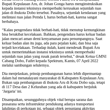
Bupati Kepulauan Aru, dr. Johan Gonga harus menginstruksikan
kepada instansi teknisnya memperbaiki kerusakan sejumlah ruas
jalan di ibukota Dobo tersebut. Pasalnya, sejumlah kendaraan yang
melintasi ruas jalan Pemda I, harus berhati-hati, karena sangat
berbahaya.
“Kalau pengendara tidak berhati-hati, tidak menutup kemungkinan
bisa berakibat kecelakaan. Bahkan, pengendara harus keluar badan
jalan mencari aman demi kenyamanan para penumpangnya. Saat
keluar badan alan itu juga, ada para pejalan kaki, dan bisa saja
terjadi kecelakaan. Terhadap itulah, kami mendesak Bupati Aru
untuk memerintahkan instansi teknisnya untuk memperbaiki
sejumlah ruas jalan yang rusak parah tersebut,” desak Ketua GMNI
Cabang Dobo, Faifet kepada Spektrum, Kamis, 07 April 2022
melalui sambungan selulernya.
Dia menjelaskan, prinsip pembangunan harus lebih dipermantap
dalam hal menatalayani masyarakat di Kabupaten Kepulauan Aru.
Bukan saja pembangunan di ibukota Aru di Kota Dobo saja, tetapi
di 117 Desa dan 2 Kelurahan yang ada di kabupaten berjuluk
‘Jargaria’ ini.
Disampaikan, sesungguhnya objek vital berupa sarana dan
prasarana serta infrastruktur pendukung adanya transportasi
lalulintas di perkotaan ini, sebagai objek penunjang aktivitas