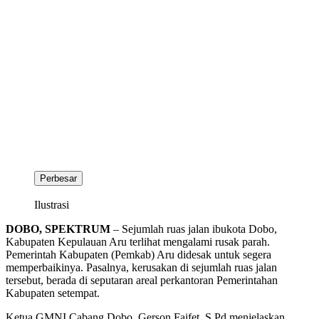
Perbesar
Ilustrasi
DOBO, SPEKTRUM
– Sejumlah ruas jalan ibukota Dobo,
Kabupaten Kepulauan Aru terlihat mengalami rusak parah.
Pemerintah Kabupaten (Pemkab) Aru didesak untuk segera
memperbaikinya. Pasalnya, kerusakan di sejumlah ruas jalan
tersebut, berada di seputaran areal perkantoran Pemerintahan
Kabupaten setempat.
Ketua GMNI Cabang Dobo, Gerson Faifet, S.Pd menjelaskan,