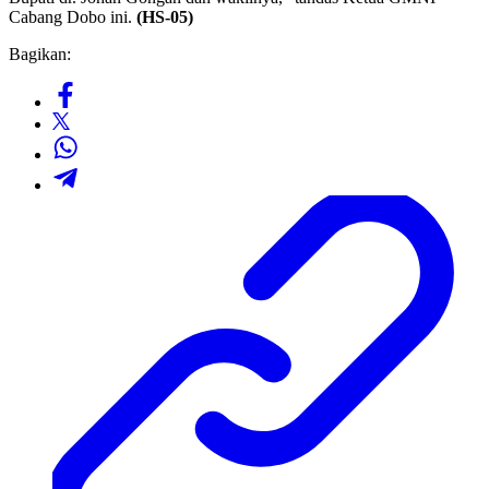
Cabang Dobo ini.
(HS-05)
Bagikan: