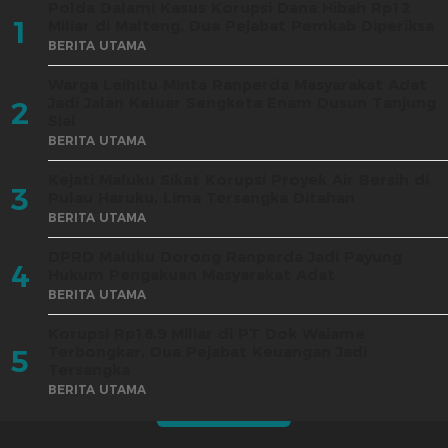
Polda Dalami Kasus Korupsi Dana Hibah Rp12
1
Miliar di Malteng, Dua Pejabat Pemkab Diperiksa
BERITA UTAMA
Warga Leihitu Minta Ranperda Masyarakat Adat
Jadi Jalan Keluar Sengketa Enam Dusun Tanjung
2
Sial
BERITA UTAMA
Kejati Maluku Sikat Korupsi Proyek Air Bersih di
3
Pulau Haruku, Lima Tersangka Ditahan
BERITA UTAMA
DPRD Maluku Dorong Ranperda Jadi Payung
4
Hukum Pengakuan Masyarakat Adat
BERITA UTAMA
Korupsi Rp18,9 Miliar di PT Dok Waiame
Terbongkar, Dua Pejabat Keuangan Jadi
5
Tersangka
BERITA UTAMA