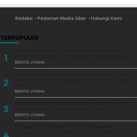
Redaksi
Pedoman Media Siber
Hubungi Kami
TERPOPULER
Polda Dalami Kasus Korupsi Dana Hibah Rp12
1
Miliar di Malteng, Dua Pejabat Pemkab Diperiksa
BERITA UTAMA
Warga Leihitu Minta Ranperda Masyarakat Adat
Jadi Jalan Keluar Sengketa Enam Dusun Tanjung
2
Sial
BERITA UTAMA
Kejati Maluku Sikat Korupsi Proyek Air Bersih di
3
Pulau Haruku, Lima Tersangka Ditahan
BERITA UTAMA
Korupsi Rp18,9 Miliar di PT Dok Waiame
Terbongkar, Dua Pejabat Keuangan Jadi
4