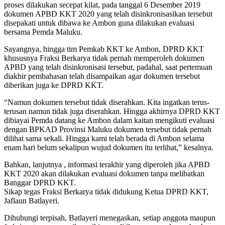
proses dilakukan secepat kilat, pada tanggal 6 Desember 2019
dokumen APBD KKT 2020 yang telah disinkronisasikan tersebut
disepakati untuk dibawa ke Ambon guna dilakukan evaluasi
bersama Pemda Maluku.
Sayangnya, hingga tim Pemkab KKT ke Ambon, DPRD KKT
khususnya Fraksi Berkarya tidak pernah memperoleh dokumen
APBD yang telah disinkronisasi tersebut, padahal, saat pertemuan
diakhir pembahasan telah disampaikan agar dokumen tersebut
diberikan juga ke DPRD KKT.
“Namun dokumen tersebut tidak diserahkan. Kita ingatkan terus-
terusan namun tidak juga diserahkan. Hingga akhirnya DPRD KKT
dibiayai Pemda datang ke Ambon dalam kaitan mengikuti evaluasi
dengan BPKAD Provinsi Maluku dokumen tersebut tidak pernah
dilihat sama sekali. Hingga kami telah berada di Ambon selama
enam hari belum sekalipun wujud dokumen itu terlihat,” kesalnya.
Bahkan, lanjutnya , informasi terakhir yang diperoleh jika APBD
KKT 2020 akan dilakukan evaluasi dokumen tanpa melibatkan
Banggar DPRD KKT.
Sikap tegas Fraksi Berkarya tidak didukung Ketua DPRD KKT,
Jaflaun Batlayeri.
Dihubungi terpisah, Batlayeri menegaskan, setiap anggota maupun