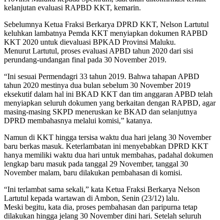
kelanjutan evaluasi RAPBD KKT, kemarin.
Sebelumnya Ketua Fraksi Berkarya DPRD KKT, Nelson Lartutul
keluhkan lambatnya Pemda KKT menyiapkan dokumen RAPBD
KKT 2020 untuk dievaluasi BPKAD Provinsi Maluku.
Menurut Lartutul, proses evaluasi APBD tahun 2020 dari sisi
perundang-undangan final pada 30 November 2019.
“Ini sesuai Permendagri 33 tahun 2019. Bahwa tahapan APBD
tahun 2020 mestinya dua bulan sebelum 30 November 2019
eksekutif dalam hal ini BKAD KKT dan tim anggaran APBD telah
menyiapkan seluruh dokumen yang berkaitan dengan RAPBD, agar
masing-masing SKPD meneruskan ke BKAD dan selanjutnya
DPRD membahasnya melalui komisi,” katanya.
Namun di KKT hingga tersisa waktu dua hari jelang 30 November
baru berkas masuk. Keterlambatan ini menyebabkan DPRD KKT
hanya memiliki waktu dua hari untuk membahas, padahal dokumen
lengkap baru masuk pada tanggal 29 November, tanggal 30
November malam, baru dilakukan pembahasan di komisi.
“Ini terlambat sama sekali,” kata Ketua Fraksi Berkarya Nelson
Lartutul kepada wartawan di Ambon, Senin (23/12) lalu.
Meski begitu, kata dia, proses pembahasan dan paripurna tetap
dilakukan hingga jelang 30 November dini hari. Setelah seluruh