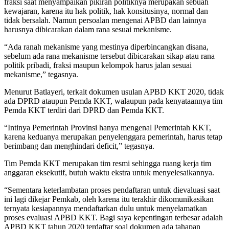
fraksi saat menyampaikan pikiran politiknya merupakan sebuah
kewajaran, karena itu hak politik, hak konsitusinya, normal dan
tidak bersalah. Namun persoalan mengenai APBD dan lainnya
harusnya dibicarakan dalam rana sesuai mekanisme.
“Ada ranah mekanisme yang mestinya diperbincangkan disana,
sebelum ada rana mekanisme tersebut dibicarakan sikap atau rana
politik pribadi, fraksi maupun kelompok harus jalan sesuai
mekanisme,” tegasnya.
Menurut Batlayeri, terkait dokumen usulan APBD KKT 2020, tidak
ada DPRD ataupun Pemda KKT, walaupun pada kenyataannya tim
Pemda KKT terdiri dari DPRD dan Pemda KKT.
“Intinya Pemerintah Provinsi hanya mengenal Pemerintah KKT,
karena keduanya merupakan penyelenggara pemerintah, harus tetap
berimbang dan menghindari deficit,” tegasnya.
Tim Pemda KKT merupakan tim resmi sehingga ruang kerja tim
anggaran eksekutif, butuh waktu ekstra untuk menyelesaikannya.
“Sementara keterlambatan proses pendaftaran untuk dievaluasi saat
ini lagi dikejar Pemkab, oleh karena itu terakhir dikomunikasikan
ternyata kesiapannya mendaftarkan dulu untuk menyelamatkan
proses evaluasi APBD KKT. Bagi saya kepentingan terbesar adalah
APBD KKT tahun 2020 terdaftar soal dokumen ada tahapan